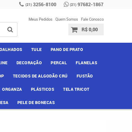
3256-8100
97682-1867
(21)
(21)
Meus Pedidos
Quem Somos
Fale Conosco
R$ 0,00
OALHADOS
TULE
PANO DE PRATO
INE
DECORAÇÃO
PERCAL
FLANELAS
OP
TECIDOS DE ALGODÃO CRÚ
FUSTÃO
ORGANZA
PLÁSTICOS
TELA TRICOT
MESA
PELE DE BONECAS