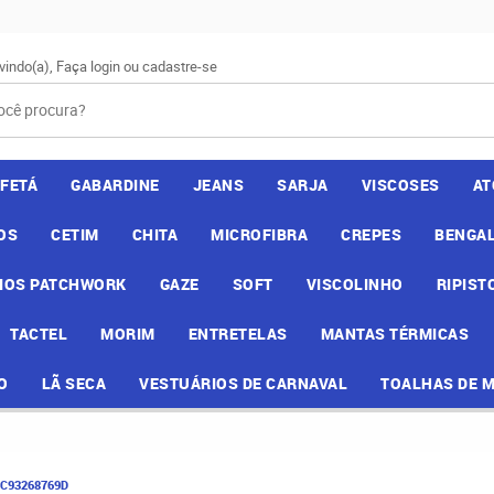
vindo(a),
Faça login
ou
cadastre-se
AFETÁ
GABARDINE
JEANS
SARJA
VISCOSES
AT
OS
CETIM
CHITA
MICROFIBRA
CREPES
BENGAL
IOS PATCHWORK
GAZE
SOFT
VISCOLINHO
RIPIST
TACTEL
MORIM
ENTRETELAS
MANTAS TÉRMICAS
O
LÃ SECA
VESTUÁRIOS DE CARNAVAL
TOALHAS DE 
4C93268769D