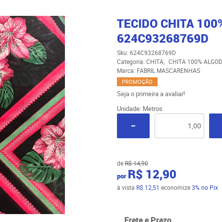
TECIDO CHITA 100
624C93268769D
Sku:
624C93268769D
Categoria:
CHITA
CHITA 100% ALGOD
Marca:
FABRIL MASCARENHAS
PROMOÇÃO
Seja o primeira a avaliar!
Unidade: Metros
de
R$ 14,90
R$ 12,90
por
à vista
R$ 12,51
economize
3%
no Pix
Frete e Prazo