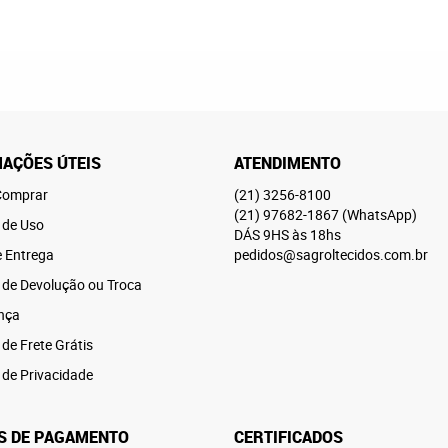
AÇÕES ÚTEIS
ATENDIMENTO
omprar
(21)
3256-8100
(21)
97682-1867
(WhatsApp)
 de Uso
DÁS 9HS às 18hs
e Entrega
pedidos@sagroltecidos.com.br
a de Devolução ou Troca
nça
 de Frete Grátis
a de Privacidade
S DE PAGAMENTO
CERTIFICADOS