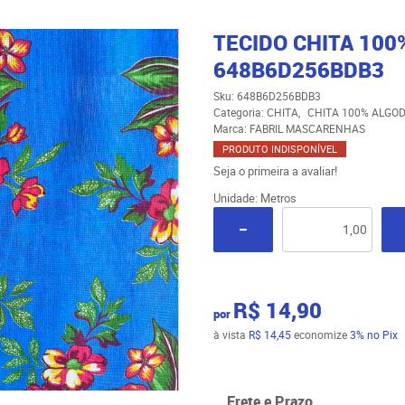
TECIDO CHITA 100
648B6D256BDB3
Sku:
648B6D256BDB3
Categoria:
CHITA
CHITA 100% ALGOD
Marca:
FABRIL MASCARENHAS
PRODUTO INDISPONÍVEL
Seja o primeira a avaliar!
Unidade: Metros
R$ 14,90
por
à vista
R$ 14,45
economize
3%
no Pix
Frete e Prazo