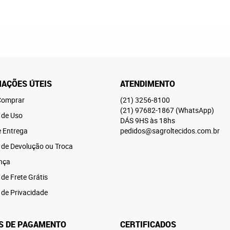
AÇÕES ÚTEIS
ATENDIMENTO
omprar
(21)
3256-8100
(21)
97682-1867
(WhatsApp)
 de Uso
DÁS 9HS às 18hs
e Entrega
pedidos@sagroltecidos.com.br
a de Devolução ou Troca
nça
 de Frete Grátis
a de Privacidade
S DE PAGAMENTO
CERTIFICADOS