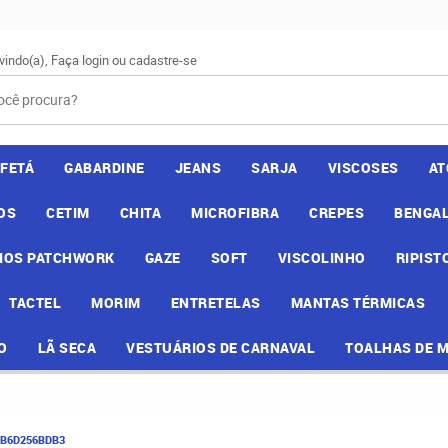
vindo(a),
Faça login
ou
cadastre-se
AFETÁ
GABARDINE
JEANS
SARJA
VISCOSES
AT
OS
CETIM
CHITA
MICROFIBRA
CREPES
BENGAL
IOS PATCHWORK
GAZE
SOFT
VISCOLINHO
RIPIST
TACTEL
MORIM
ENTRETELAS
MANTAS TÉRMICAS
O
LÃ SECA
VESTUÁRIOS DE CARNAVAL
TOALHAS DE 
8B6D256BDB3