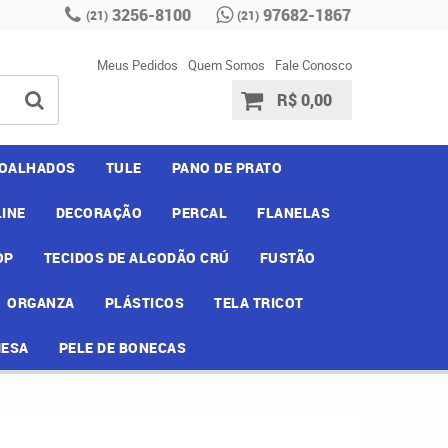
3256-8100
97682-1867
(21)
(21)
Meus Pedidos
Quem Somos
Fale Conosco
R$ 0,00
OALHADOS
TULE
PANO DE PRATO
INE
DECORAÇÃO
PERCAL
FLANELAS
OP
TECIDOS DE ALGODÃO CRÚ
FUSTÃO
ORGANZA
PLÁSTICOS
TELA TRICOT
MESA
PELE DE BONECAS