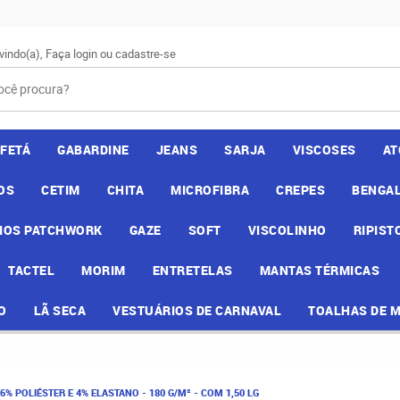
vindo(a),
Faça login
ou
cadastre-se
AFETÁ
GABARDINE
JEANS
SARJA
VISCOSES
AT
OS
CETIM
CHITA
MICROFIBRA
CREPES
BENGAL
IOS PATCHWORK
GAZE
SOFT
VISCOLINHO
RIPIST
TACTEL
MORIM
ENTRETELAS
MANTAS TÉRMICAS
O
LÃ SECA
VESTUÁRIOS DE CARNAVAL
TOALHAS DE 
6% POLIÉSTER E 4% ELASTANO - 180 G/M² - COM 1,50 LG