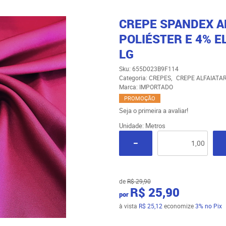
CREPE SPANDEX AL
POLIÉSTER E 4% EL
LG
Sku:
655D023B9F114
Categoria:
CREPES
CREPE ALFAIATA
Marca:
IMPORTADO
PROMOÇÃO
Seja o primeira a avaliar!
Unidade: Metros
de
R$ 29,90
R$ 25,90
por
à vista
R$ 25,12
economize
3%
no Pix