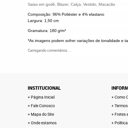
Saias em godê,
Blazer,
Calça,
Vestido,
Macacão
Composição: 96% Poliéster e 4% elastano
Largura: 1,50 cm
Gramatura: 180 g/m²
*As imagens podem sofrer variações de tonalidade e 
Carregando comentários ...
INSTITUCIONAL
INFORM
Página Inicial
Como C
Fale Conosco
Termos
Mapa do Site
Fretes 
Onde estamos
Polític