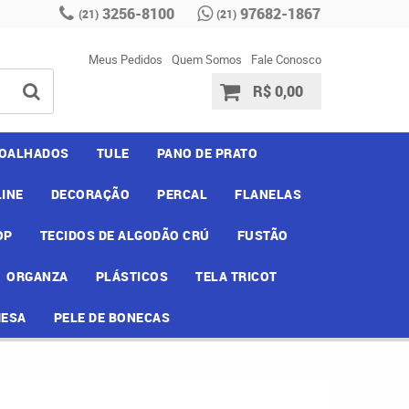
3256-8100
97682-1867
(21)
(21)
Meus Pedidos
Quem Somos
Fale Conosco
R$ 0,00
OALHADOS
TULE
PANO DE PRATO
INE
DECORAÇÃO
PERCAL
FLANELAS
OP
TECIDOS DE ALGODÃO CRÚ
FUSTÃO
ORGANZA
PLÁSTICOS
TELA TRICOT
MESA
PELE DE BONECAS