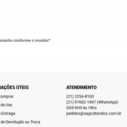
tamanho conforme o monitor*
AÇÕES ÚTEIS
ATENDIMENTO
omprar
(21)
3256-8100
(21)
97682-1867
(WhatsApp)
 de Uso
DÁS 9HS às 18hs
e Entrega
pedidos@sagroltecidos.com.br
a de Devolução ou Troca