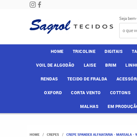
Seja bem-
HOME
TRICOLINE
DIGITAIS
T
VOIL DE ALGODÃO
LAISE
BRIM
LINH
RENDAS
TECIDO DE FRALDA
ACESSÓR
OXFORD
CORTA VENTO
COTTONS
MALHAS
EM PRODUÇÃ
HOME
CREPES
CREPE SPANDEX ALFAIATARIA - MARSALA - 9