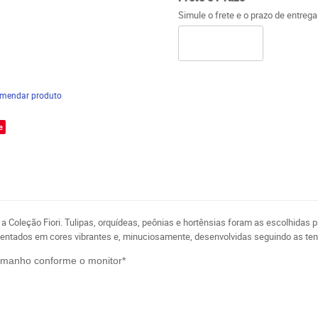
Simule o frete e o prazo de entreg
mendar produto
e
a a Coleção Fiori. Tulipas, orquídeas, peônias e hortênsias foram as escolhida
resentados em cores vibrantes e, minuciosamente, desenvolvidas seguindo as te
tamanho conforme o monitor*