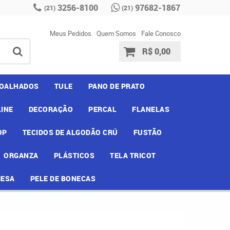
3256-8100
97682-1867
(21)
(21)
Meus Pedidos
Quem Somos
Fale Conosco
R$ 0,00
OALHADOS
TULE
PANO DE PRATO
INE
DECORAÇÃO
PERCAL
FLANELAS
OP
TECIDOS DE ALGODÃO CRÚ
FUSTÃO
ORGANZA
PLÁSTICOS
TELA TRICOT
MESA
PELE DE BONECAS