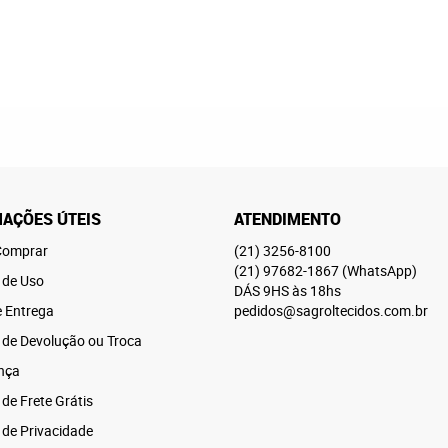
AÇÕES ÚTEIS
ATENDIMENTO
omprar
(21)
3256-8100
(21)
97682-1867
(WhatsApp)
 de Uso
DÁS 9HS às 18hs
e Entrega
pedidos@sagroltecidos.com.br
a de Devolução ou Troca
nça
 de Frete Grátis
a de Privacidade