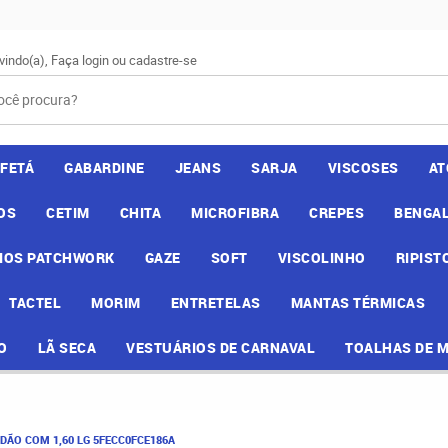
vindo(a),
Faça login
ou
cadastre-se
AFETÁ
GABARDINE
JEANS
SARJA
VISCOSES
AT
OS
CETIM
CHITA
MICROFIBRA
CREPES
BENGAL
IOS PATCHWORK
GAZE
SOFT
VISCOLINHO
RIPIST
TACTEL
MORIM
ENTRETELAS
MANTAS TÉRMICAS
O
LÃ SECA
VESTUÁRIOS DE CARNAVAL
TOALHAS DE 
ODÃO COM 1,60 LG 5FECC0FCE186A