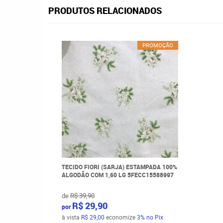
PRODUTOS RELACIONADOS
PROMOÇÃO
TECIDO FIORI (SARJA) ESTAMPADA 100%
ALGODÃO COM 1,60 LG 5FECC15588997
de
R$ 39,90
R$ 29,90
por
à vista
R$ 29,00
economize
3%
no Pix