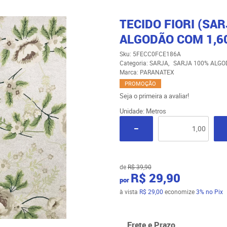
TECIDO FIORI (SA
ALGODÃO COM 1,6
Sku:
5FECC0FCE186A
Categoria:
SARJA
SARJA 100% ALG
Marca:
PARANATEX
PROMOÇÃO
Seja o primeira a avaliar!
Unidade: Metros
de
R$ 39,90
R$ 29,90
por
à vista
R$ 29,00
economize
3%
no Pix
Frete e Prazo