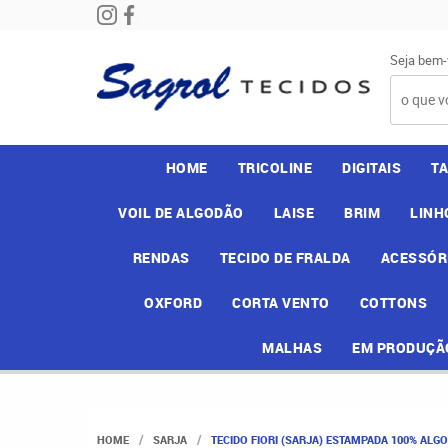
Seja bem-
HOME
TRICOLINE
DIGITAIS
T
VOIL DE ALGODÃO
LAISE
BRIM
LINH
RENDAS
TECIDO DE FRALDA
ACESSÓR
OXFORD
CORTA VENTO
COTTONS
MALHAS
EM PRODUÇÃ
HOME
SARJA
TECIDO FIORI (SARJA) ESTAMPADA 100% ALG