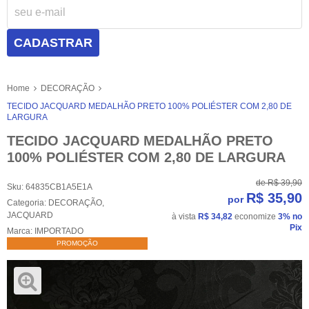
CADASTRAR
Home
DECORAÇÃO
TECIDO JACQUARD MEDALHÃO PRETO 100% POLIÉSTER COM 2,80 DE
LARGURA
TECIDO JACQUARD MEDALHÃO PRETO
100% POLIÉSTER COM 2,80 DE LARGURA
de
R$ 39,90
Sku:
64835CB1A5E1A
R$ 35,90
por
Categoria:
DECORAÇÃO
,
JACQUARD
à vista
R$ 34,82
economize
3%
no
Pix
Marca:
IMPORTADO
PROMOÇÃO