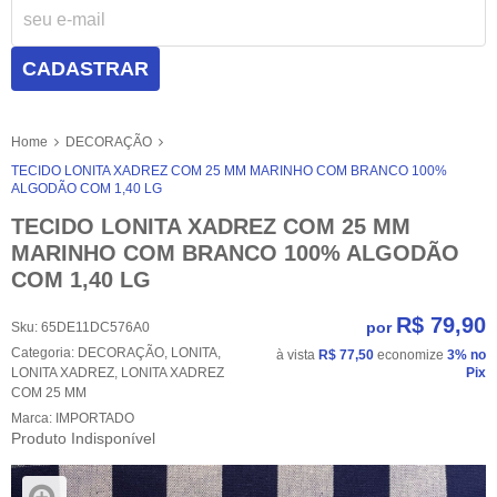
CADASTRAR
Home
DECORAÇÃO
TECIDO LONITA XADREZ COM 25 MM MARINHO COM BRANCO 100%
ALGODÃO COM 1,40 LG
TECIDO LONITA XADREZ COM 25 MM
MARINHO COM BRANCO 100% ALGODÃO
COM 1,40 LG
R$ 79,90
por
Sku:
65DE11DC576A0
Categoria:
DECORAÇÃO
,
LONITA
,
à vista
R$ 77,50
economize
3%
no
LONITA XADREZ
,
LONITA XADREZ
Pix
COM 25 MM
Marca:
IMPORTADO
Produto Indisponível