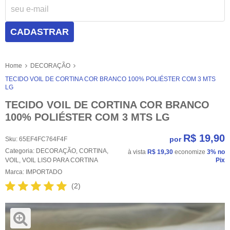
CADASTRAR
Home
DECORAÇÃO
TECIDO VOIL DE CORTINA COR BRANCO 100% POLIÉSTER COM 3 MTS
LG
TECIDO VOIL DE CORTINA COR BRANCO
100% POLIÉSTER COM 3 MTS LG
R$ 19,90
por
Sku:
65EF4FC764F4F
Categoria:
DECORAÇÃO
,
CORTINA
,
à vista
R$ 19,30
economize
3%
no
VOIL
,
VOIL LISO PARA CORTINA
Pix
Marca:
IMPORTADO
(2)