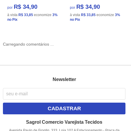
R$ 34,90
R$ 34,90
por
por
à vista
R$ 33,85
economize
3%
à vista
R$ 33,85
economize
3%
no Pix
no Pix
Carregando comentários ...
Newsletter
CADASTRAR
Sagrol Comercio Varejista Tecidos
Avenida Paulo de Frontin, 333, Loja 102 A Estacionamento
-
Praça da