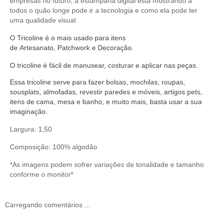
empresas no futuro, a estamparia digital está mostrando a
todos o quão longe pode ir a tecnologia e como ela pode ter
uma qualidade visual
O
Tricoline
é o mais usado para itens
de
Artesanato
,
Patchwork
e
Decoração
.
O
tricoline
é fácil de manusear,
costurar
e aplicar nas peças.
Essa tricoline serve
para fazer bolsas, mochilas, roupas,
sousplats, almofadas, revestir paredes e móveis, artigos pets,
itens de cama, mesa e banho, e muito mais, basta usar a sua
imaginação.
Largura: 1,50
Composição: 100% algodão
*As imagens podem sofrer variações de tonalidade e tamanho
conforme o monitor*
Carregando comentários ...