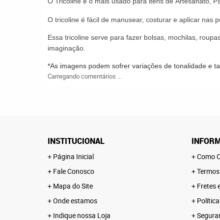
O
Tricoline
é o mais usado para itens de
Artesanato
,
P
O
tricoline
é fácil de manusear,
costurar
e aplicar nas p
Essa tricoline serve
para fazer bolsas, mochilas, roupas
imaginação.
*As imagens podem sofrer variações de tonalidade e 
Carregando comentários ...
INSTITUCIONAL
INFORM
Página Inicial
Como C
Fale Conosco
Termos
Mapa do Site
Fretes 
Onde estamos
Polític
Indique nossa Loja
Segura