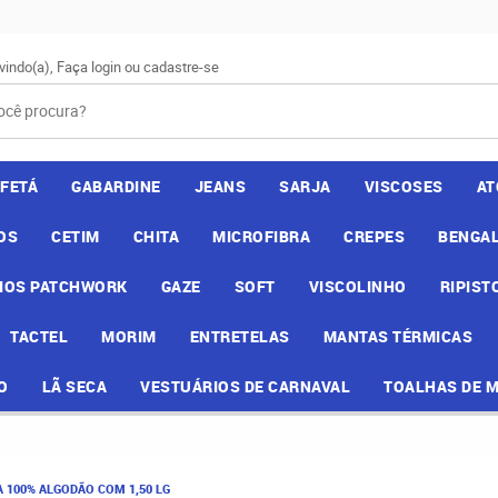
vindo(a),
Faça login
ou
cadastre-se
AFETÁ
GABARDINE
JEANS
SARJA
VISCOSES
AT
OS
CETIM
CHITA
MICROFIBRA
CREPES
BENGAL
IOS PATCHWORK
GAZE
SOFT
VISCOLINHO
RIPIST
TACTEL
MORIM
ENTRETELAS
MANTAS TÉRMICAS
O
LÃ SECA
VESTUÁRIOS DE CARNAVAL
TOALHAS DE 
A 100% ALGODÃO COM 1,50 LG