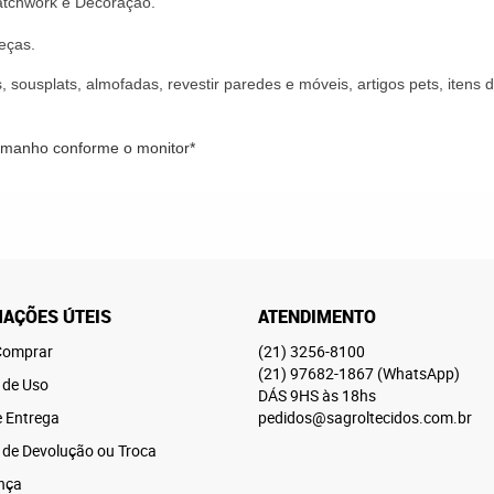
atchwork
e
Decoração
.
eças.
, sousplats, almofadas, revestir paredes e móveis, artigos pets, iten
tamanho conforme o monitor*
AÇÕES ÚTEIS
ATENDIMENTO
omprar
(21)
3256-8100
(21)
97682-1867
(WhatsApp)
 de Uso
DÁS 9HS às 18hs
e Entrega
pedidos@sagroltecidos.com.br
a de Devolução ou Troca
nça