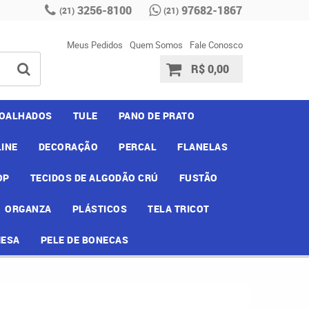
3256-8100
97682-1867
(21)
(21)
Meus Pedidos
Quem Somos
Fale Conosco
R$ 0,00
OALHADOS
TULE
PANO DE PRATO
INE
DECORAÇÃO
PERCAL
FLANELAS
OP
TECIDOS DE ALGODÃO CRÚ
FUSTÃO
ORGANZA
PLÁSTICOS
TELA TRICOT
MESA
PELE DE BONECAS