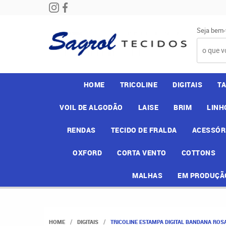
Seja bem-
HOME
TRICOLINE
DIGITAIS
T
VOIL DE ALGODÃO
LAISE
BRIM
LINH
RENDAS
TECIDO DE FRALDA
ACESSÓR
OXFORD
CORTA VENTO
COTTONS
MALHAS
EM PRODUÇÃ
HOME
DIGITAIS
TRICOLINE ESTAMPA DIGITAL BANDANA ROS