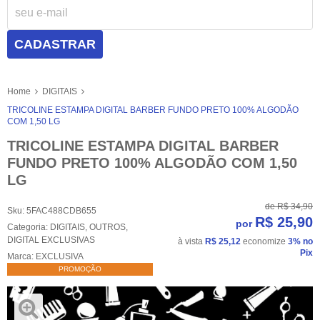
CADASTRAR
Home
DIGITAIS
TRICOLINE ESTAMPA DIGITAL BARBER FUNDO PRETO 100% ALGODÃO
COM 1,50 LG
TRICOLINE ESTAMPA DIGITAL BARBER
FUNDO PRETO 100% ALGODÃO COM 1,50
LG
de
R$ 34,90
Sku:
5FAC488CDB655
R$ 25,90
por
Categoria:
DIGITAIS
,
OUTROS
,
DIGITAL EXCLUSIVAS
à vista
R$ 25,12
economize
3%
no
Pix
Marca:
EXCLUSIVA
PROMOÇÃO