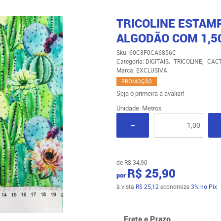
TRICOLINE ESTAMP
ALGODÃO COM 1,5
Sku:
60C8F0CA6856C
Categoria:
DIGITAIS
TRICOLINE
CAC
Marca:
EXCLUSIVA
PROMOÇÃO
Seja o primeira a avaliar!
Unidade: Metros
de
R$ 34,90
R$ 25,90
por
à vista
R$ 25,12
economize
3%
no Pix
Frete e Prazo