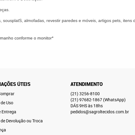
eças.
, sousplatS, almofadas, revestir paredes e móveis, artigos pets, iten
tamanho conforme o monitor*
AÇÕES ÚTEIS
ATENDIMENTO
omprar
(21)
3256-8100
(21)
97682-1867
(WhatsApp)
 de Uso
DÁS 9HS às 18hs
e Entrega
pedidos@sagroltecidos.com.br
a de Devolução ou Troca
nça