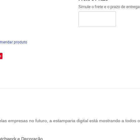
Simule o frete e o prazo de entreg
mendar produto
e
las empresas no futuro, a estamparia digital está mostrando a todos o
atchwork
e
Decoração
.