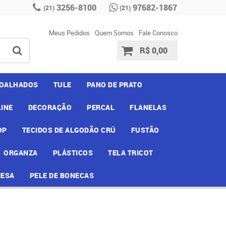
3256-8100
97682-1867
(21)
(21)
Meus Pedidos
Quem Somos
Fale Conosco
R$ 0,00
OALHADOS
TULE
PANO DE PRATO
INE
DECORAÇÃO
PERCAL
FLANELAS
OP
TECIDOS DE ALGODÃO CRÚ
FUSTÃO
ORGANZA
PLÁSTICOS
TELA TRICOT
MESA
PELE DE BONECAS