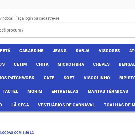
vindo(a),
Faça login
ou
cadastre-se
AFETÁ
GABARDINE
JEANS
SARJA
VISCOSES
AT
OS
CETIM
CHITA
MICROFIBRA
CREPES
BENGAL
IOS PATCHWORK
GAZE
SOFT
VISCOLINHO
RIPIST
TACTEL
MORIM
ENTRETELAS
MANTAS TÉRMICAS
O
LÃ SECA
VESTUÁRIOS DE CARNAVAL
TOALHAS DE 
ALGODÃO COM 1,50 LG