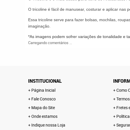
O
tricoline
é fácil de manusear,
costurar
e aplicar nas p
Essa tricoline serve
para fazer bolsas, mochilas, roupas
imaginação.
*As imagens podem sofrer variações de tonalidade e 
Carregando comentários ...
INSTITUCIONAL
INFORM
Página Inicial
Como C
Fale Conosco
Termos
Mapa do Site
Fretes 
Onde estamos
Polític
Indique nossa Loja
Segura