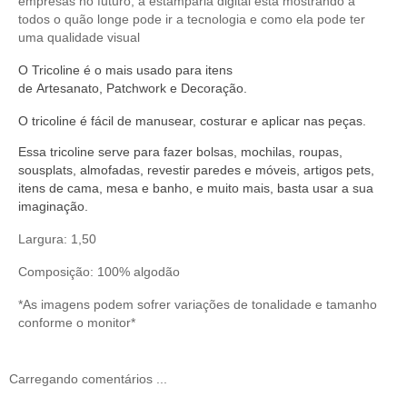
empresas no futuro, a estamparia digital está mostrando a
todos o quão longe pode ir a tecnologia e como ela pode ter
uma qualidade visual
O
Tricoline
é o mais usado para itens
de
Artesanato
,
Patchwork
e
Decoração
.
O
tricoline
é fácil de manusear,
costurar
e aplicar nas peças.
Essa tricoline serve
para fazer bolsas, mochilas, roupas,
sousplats, almofadas, revestir paredes e móveis, artigos pets,
itens de cama, mesa e banho, e muito mais, basta usar a sua
imaginação.
Largura: 1,50
Composição: 100% algodão
*As imagens podem sofrer variações de tonalidade e tamanho
conforme o monitor*
Carregando comentários ...