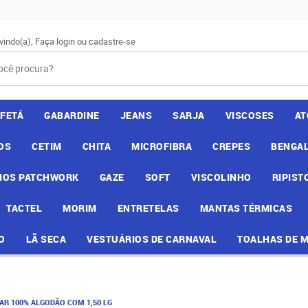
vindo(a),
Faça login
ou
cadastre-se
AFETÁ
GABARDINE
JEANS
SARJA
VISCOSES
AT
OS
CETIM
CHITA
MICROFIBRA
CREPES
BENGAL
IOS PATCHWORK
GAZE
SOFT
VISCOLINHO
RIPIST
TACTEL
MORIM
ENTRETELAS
MANTAS TÉRMICAS
O
LÃ SECA
VESTUÁRIOS DE CARNAVAL
TOALHAS DE 
DAR 100% ALGODÃO COM 1,50 LG