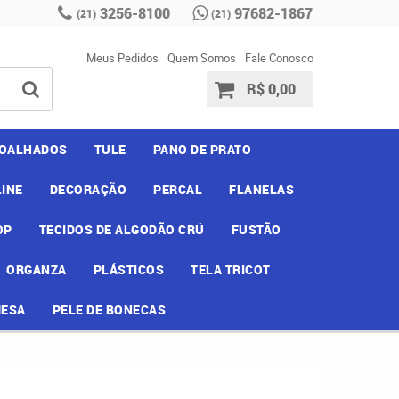
3256-8100
97682-1867
(21)
(21)
Meus Pedidos
Quem Somos
Fale Conosco
R$ 0,00
OALHADOS
TULE
PANO DE PRATO
INE
DECORAÇÃO
PERCAL
FLANELAS
OP
TECIDOS DE ALGODÃO CRÚ
FUSTÃO
ORGANZA
PLÁSTICOS
TELA TRICOT
MESA
PELE DE BONECAS