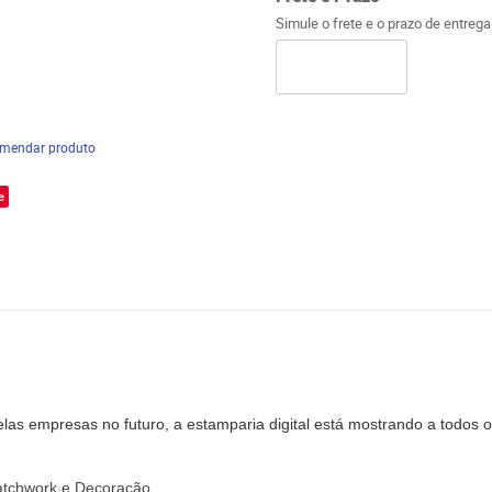
Simule o frete e o prazo de entreg
mendar produto
e
las empresas no futuro, a estamparia digital está mostrando a todos o
atchwork
e
Decoração
.