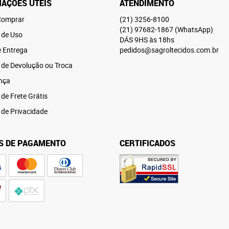
AÇÕES ÚTEIS
ATENDIMENTO
omprar
(21)
3256-8100
(21)
97682-1867
(WhatsApp)
 de Uso
DÁS 9HS às 18hs
e Entrega
pedidos@sagroltecidos.com.br
a de Devolução ou Troca
nça
 de Frete Grátis
a de Privacidade
S DE PAGAMENTO
CERTIFICADOS