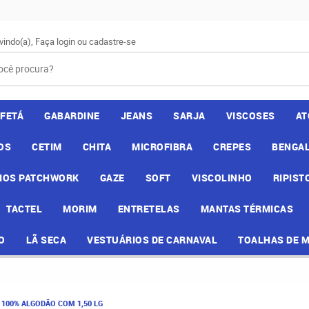
vindo(a),
Faça login
ou
cadastre-se
AFETÁ
GABARDINE
JEANS
SARJA
VISCOSES
AT
OS
CETIM
CHITA
MICROFIBRA
CREPES
BENGAL
IOS PATCHWORK
GAZE
SOFT
VISCOLINHO
RIPIST
TACTEL
MORIM
ENTRETELAS
MANTAS TÉRMICAS
O
LÃ SECA
VESTUÁRIOS DE CARNAVAL
TOALHAS DE 
 100% ALGODÃO COM 1,50 LG