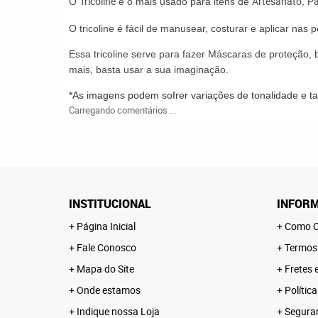
Tricoline
Artesanato
P
O
é o mais usado para itens de
,
O
tricoline
é fácil de manusear,
costurar
e aplicar nas p
Essa tricoline serve
para fazer Máscaras de proteção, bo
mais, basta usar a sua imaginação.
*As imagens podem sofrer variações de tonalidade e 
Carregando comentários ...
INSTITUCIONAL
INFORM
Página Inicial
Como C
Fale Conosco
Termos
Mapa do Site
Fretes 
Onde estamos
Polític
Indique nossa Loja
Segura