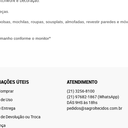
atchwork
Decoração
.
e
eças.
lsas, mochilas, roupas, sousplats, almofadas, revestir paredes e móve
tamanho conforme o monitor*
AÇÕES ÚTEIS
ATENDIMENTO
omprar
(21)
3256-8100
(21)
97682-1867
(WhatsApp)
 de Uso
DÁS 9HS às 18hs
e Entrega
pedidos@sagroltecidos.com.br
a de Devolução ou Troca
nça