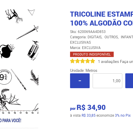
TRICOLINE ESTAM
100% ALGODÃO CO
Sku:
620069AA4D853
Categoria:
DIGITAIS
OUTROS
INFANT
EXCLUSIVAS
Marca:
EXCLUSIVA
PRODUTO INDISPONÍVEL
1 avaliações
Faça um
Unidade: Metros
R$ 34,90
por
à vista
R$ 33,85
economize
3%
no Pix