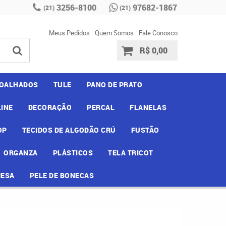
3256-8100
97682-1867
(21)
(21)
Meus Pedidos
Quem Somos
Fale Conosco
R$ 0,00
OALHADOS
TULE
PANO DE PRATO
INE
DECORAÇÃO
PERCAL
FLANELAS
OP
TECIDOS DE ALGODÃO CRÚ
FUSTÃO
ORGANZA
PLÁSTICOS
TELA TRICOT
MESA
PELE DE BONECAS