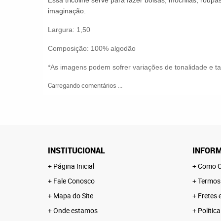
Essa tricoline serve
para fazer bolsas, mochilas, roupas
imaginação.
Largura: 1,50
Composição: 100% algodão
*As imagens podem sofrer variações de tonalidade e 
Carregando comentários ...
INSTITUCIONAL
INFORM
Página Inicial
Como C
Fale Conosco
Termos
Mapa do Site
Fretes 
Onde estamos
Polític