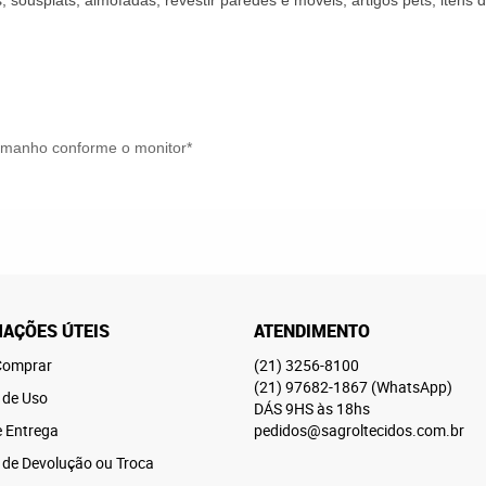
, sousplats, almofadas, revestir paredes e móveis, artigos pets, iten
tamanho conforme o monitor*
AÇÕES ÚTEIS
ATENDIMENTO
omprar
(21)
3256-8100
(21)
97682-1867
(WhatsApp)
 de Uso
DÁS 9HS às 18hs
e Entrega
pedidos@sagroltecidos.com.br
a de Devolução ou Troca