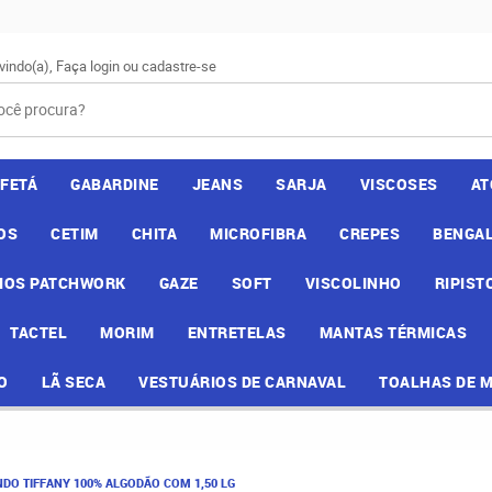
vindo(a),
Faça login
ou
cadastre-se
AFETÁ
GABARDINE
JEANS
SARJA
VISCOSES
AT
OS
CETIM
CHITA
MICROFIBRA
CREPES
BENGAL
IOS PATCHWORK
GAZE
SOFT
VISCOLINHO
RIPIST
TACTEL
MORIM
ENTRETELAS
MANTAS TÉRMICAS
O
LÃ SECA
VESTUÁRIOS DE CARNAVAL
TOALHAS DE 
NDO TIFFANY 100% ALGODÃO COM 1,50 LG