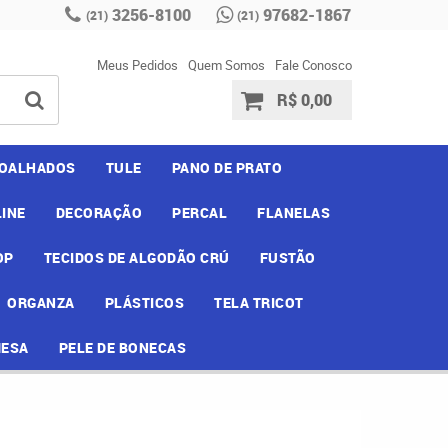
3256-8100
97682-1867
(21)
(21)
Meus Pedidos
Quem Somos
Fale Conosco
R$ 0,00
OALHADOS
TULE
PANO DE PRATO
INE
DECORAÇÃO
PERCAL
FLANELAS
OP
TECIDOS DE ALGODÃO CRÚ
FUSTÃO
ORGANZA
PLÁSTICOS
TELA TRICOT
MESA
PELE DE BONECAS