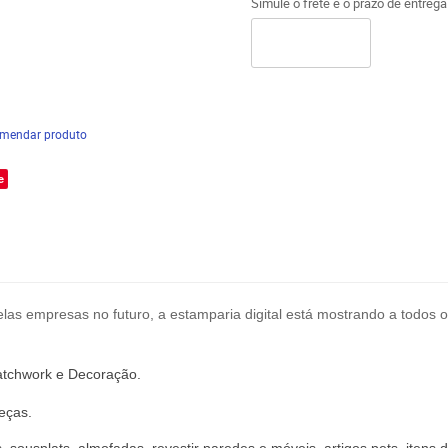
Simule o frete e o prazo de entreg
mendar produto
e
las empresas no futuro, a estamparia digital está mostrando a todos o
atchwork
e
Decoração
.
eças.