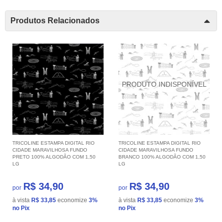
Produtos Relacionados
TRICOLINE ESTAMPA DIGITAL RIO
TRICOLINE ESTAMPA DIGITAL RIO
CIDADE MARAVILHOSA FUNDO
CIDADE MARAVILHOSA FUNDO
PRETO 100% ALGODÃO COM 1,50
BRANCO 100% ALGODÃO COM 1,50
LG
LG
R$ 34,90
R$ 34,90
por
por
à vista
R$ 33,85
economize
3%
à vista
R$ 33,85
economize
3%
no Pix
no Pix