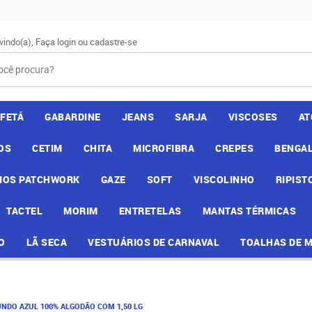
vindo(a),
Faça login
ou
cadastre-se
AFETÁ
GABARDINE
JEANS
SARJA
VISCOSES
AT
OS
CETIM
CHITA
MICROFIBRA
CREPES
BENGAL
IOS PATCHWORK
GAZE
SOFT
VISCOLINHO
RIPIST
TACTEL
MORIM
ENTRETELAS
MANTAS TÉRMICAS
O
LÃ SECA
VESTUÁRIOS DE CARNAVAL
TOALHAS DE 
FUNDO AZUL 100% ALGODÃO COM 1,50 LG