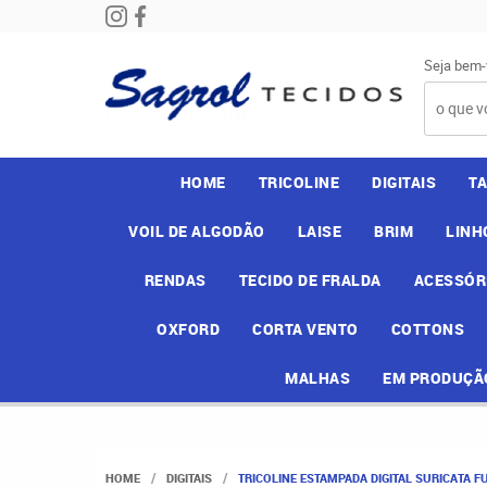
Seja bem-
HOME
TRICOLINE
DIGITAIS
T
VOIL DE ALGODÃO
LAISE
BRIM
LINH
RENDAS
TECIDO DE FRALDA
ACESSÓR
OXFORD
CORTA VENTO
COTTONS
MALHAS
EM PRODUÇÃ
HOME
DIGITAIS
TRICOLINE ESTAMPADA DIGITAL SURICATA 