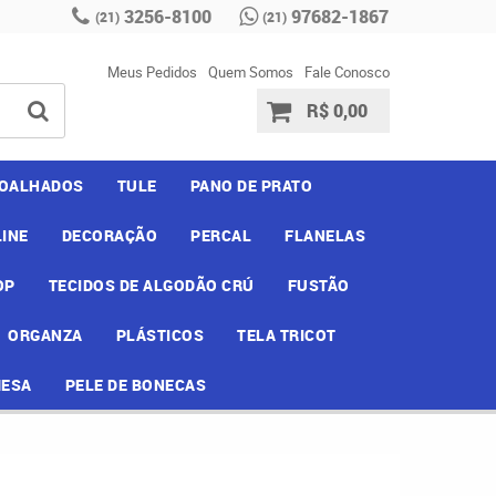
3256-8100
97682-1867
(21)
(21)
Meus Pedidos
Quem Somos
Fale Conosco
R$ 0,00
OALHADOS
TULE
PANO DE PRATO
INE
DECORAÇÃO
PERCAL
FLANELAS
OP
TECIDOS DE ALGODÃO CRÚ
FUSTÃO
ORGANZA
PLÁSTICOS
TELA TRICOT
MESA
PELE DE BONECAS