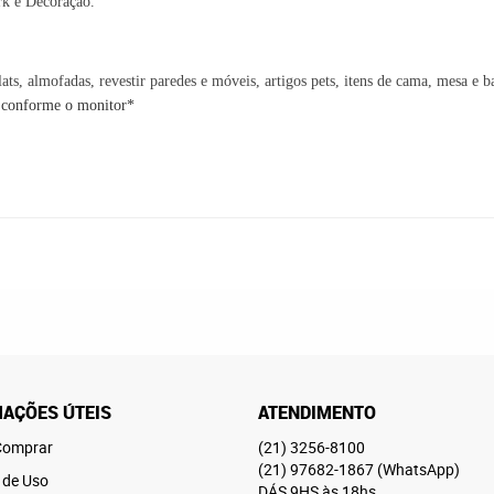
rk
e
Decoração
.
ats, almofadas, revestir paredes e móveis, artigos pets, itens de cama, mesa e 
o conforme o monitor*
AÇÕES ÚTEIS
ATENDIMENTO
omprar
(21)
3256-8100
(21)
97682-1867
(WhatsApp)
 de Uso
DÁS 9HS às 18hs