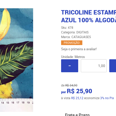
TRICOLINE ESTAM
AZUL 100% ALGODÃ
Sku:
478
Categoria:
DIGITAIS
Marca:
CATAGUASES
PROMOÇÃO
Seja o primeira a avaliar!
Unidade: Metros
de
R$ 34,90
R$ 25,90
por
à vista
R$ 25,12
economize
3%
no Pix
Frete e Prazo