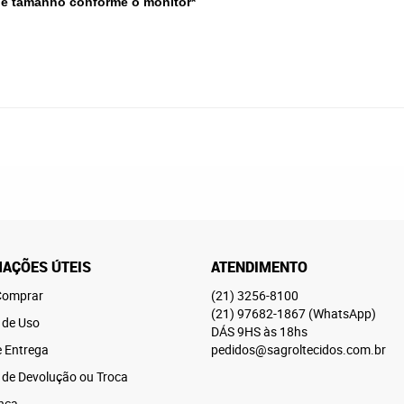
 e tamanho conforme o monitor*
AÇÕES ÚTEIS
ATENDIMENTO
omprar
(21)
3256-8100
(21)
97682-1867
(WhatsApp)
 de Uso
DÁS 9HS às 18hs
e Entrega
pedidos@sagroltecidos.com.br
a de Devolução ou Troca
nça