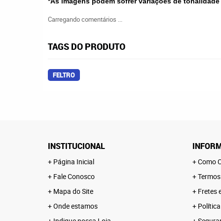
*As imagens podem sofrer variações de tonalidade
Carregando comentários ...
TAGS DO PRODUTO
FELTRO
INSTITUCIONAL
INFORM
Página Inicial
Como C
Fale Conosco
Termos
Mapa do Site
Fretes 
Onde estamos
Polític
Indique nossa Loja
Segura