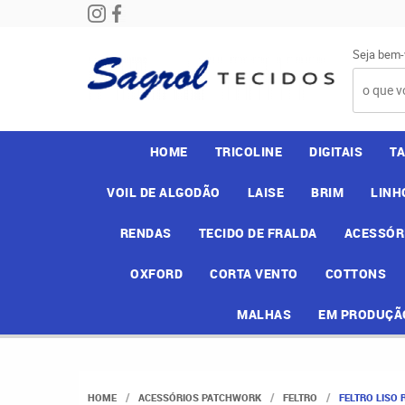
Seja bem-
HOME
TRICOLINE
DIGITAIS
T
VOIL DE ALGODÃO
LAISE
BRIM
LINH
RENDAS
TECIDO DE FRALDA
ACESSÓR
OXFORD
CORTA VENTO
COTTONS
MALHAS
EM PRODUÇÃ
HOME
ACESSÓRIOS PATCHWORK
FELTRO
FELTRO LISO 