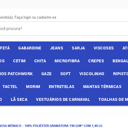
vindo(a),
Faça login
ou
cadastre-se
AFETÁ
GABARDINE
JEANS
SARJA
VISCOSES
AT
OS
CETIM
CHITA
MICROFIBRA
CREPES
BENGAL
IOS PATCHWORK
GAZE
SOFT
VISCOLINHO
RIPIST
TACTEL
MORIM
ENTRETELAS
MANTAS TÉRMICAS
O
LÃ SECA
VESTUÁRIOS DE CARNAVAL
TOALHAS DE 
ROSA MÔNACO - 100% POLIÉSTER GRAMATURA 190 G/M² COM 1,40 LG