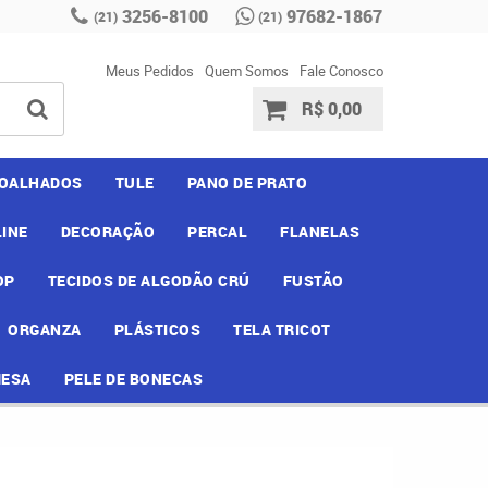
3256-8100
97682-1867
(21)
(21)
Meus Pedidos
Quem Somos
Fale Conosco
R$ 0,00
OALHADOS
TULE
PANO DE PRATO
INE
DECORAÇÃO
PERCAL
FLANELAS
OP
TECIDOS DE ALGODÃO CRÚ
FUSTÃO
ORGANZA
PLÁSTICOS
TELA TRICOT
MESA
PELE DE BONECAS