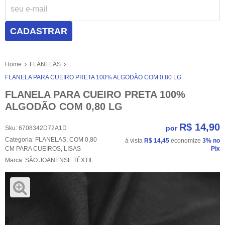
CADASTRAR
Home
FLANELAS
FLANELA PARA CUEIRO PRETA 100% ALGODÃO COM 0,80 LG
FLANELA PARA CUEIRO PRETA 100%
ALGODÃO COM 0,80 LG
R$ 14,90
por
Sku:
6708342D72A1D
Categoria:
FLANELAS
,
COM 0,80
à vista
R$ 14,45
economize
3%
no
CM PARA CUEIROS
,
LISAS
Pix
Marca:
SÃO JOANENSE TÊXTIL