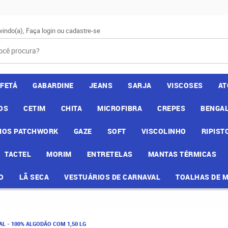
vindo(a),
Faça login
ou
cadastre-se
AFETÁ
GABARDINE
JEANS
SARJA
VISCOSES
AT
OS
CETIM
CHITA
MICROFIBRA
CREPES
BENGAL
IOS PATCHWORK
GAZE
SOFT
VISCOLINHO
RIPIST
TACTEL
MORIM
ENTRETELAS
MANTAS TÉRMICAS
O
LÃ SECA
VESTUÁRIOS DE CARNAVAL
TOALHAS DE 
L - 100% ALGODÃO COM 1,50 LG