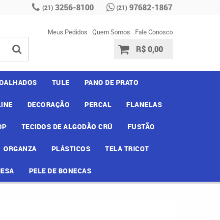
3256-8100
97682-1867
(21)
(21)
Meus Pedidos
Quem Somos
Fale Conosco
R$ 0,00
OALHADOS
TULE
PANO DE PRATO
INE
DECORAÇÃO
PERCAL
FLANELAS
OP
TECIDOS DE ALGODÃO CRÚ
FUSTÃO
ORGANZA
PLÁSTICOS
TELA TRICOT
MESA
PELE DE BONECAS