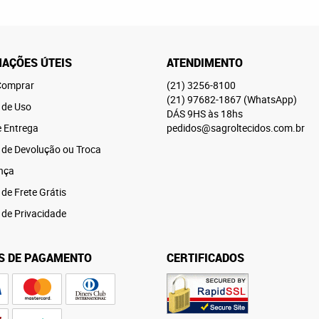
AÇÕES ÚTEIS
ATENDIMENTO
omprar
(21)
3256-8100
(21)
97682-1867
(WhatsApp)
 de Uso
DÁS 9HS às 18hs
e Entrega
pedidos@sagroltecidos.com.br
a de Devolução ou Troca
nça
 de Frete Grátis
a de Privacidade
S DE PAGAMENTO
CERTIFICADOS