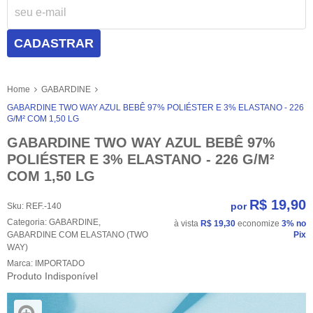
CADASTRAR
Home
GABARDINE
GABARDINE TWO WAY AZUL BEBÊ 97% POLIÉSTER E 3% ELASTANO - 226
G/M² COM 1,50 LG
GABARDINE TWO WAY AZUL BEBÊ 97%
POLIÉSTER E 3% ELASTANO - 226 G/M²
COM 1,50 LG
R$ 19,90
por
Sku:
REF.-140
Categoria:
GABARDINE
,
à vista
R$ 19,30
economize
3%
no
GABARDINE COM ELASTANO (TWO
Pix
WAY)
Marca:
IMPORTADO
Produto Indisponível