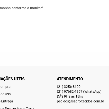
tamanho conforme o monitor*
AÇÕES ÚTEIS
ATENDIMENTO
omprar
(21)
3256-8100
(21)
97682-1867
(WhatsApp)
 de Uso
DÁS 9HS às 18hs
e Entrega
pedidos@sagroltecidos.com.br
a de Devolução ou Troca