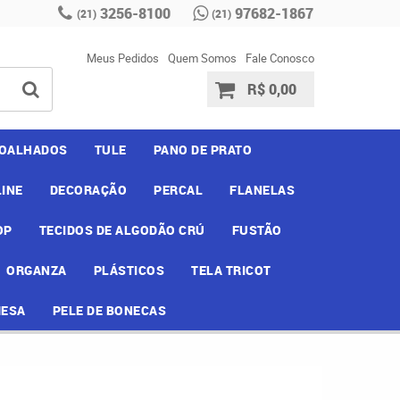
3256-8100
97682-1867
(21)
(21)
Meus Pedidos
Quem Somos
Fale Conosco
R$ 0,00
OALHADOS
TULE
PANO DE PRATO
INE
DECORAÇÃO
PERCAL
FLANELAS
OP
TECIDOS DE ALGODÃO CRÚ
FUSTÃO
ORGANZA
PLÁSTICOS
TELA TRICOT
MESA
PELE DE BONECAS