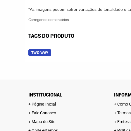
*As imagens podem sofrer variações de tonalidade e 
Carregando comentários ...
TAGS DO PRODUTO
TWO WAY
INSTITUCIONAL
INFORM
Página Inicial
Como C
Fale Conosco
Termos
Mapa do Site
Fretes 
Onde estamos
Polític