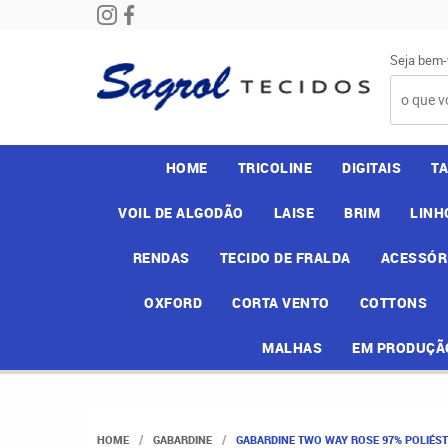
Seja bem-
HOME
TRICOLINE
DIGITAIS
T
VOIL DE ALGODÃO
LAISE
BRIM
LINH
RENDAS
TECIDO DE FRALDA
ACESSÓR
OXFORD
CORTA VENTO
COTTONS
MALHAS
EM PRODUÇÃ
HOME
GABARDINE
GABARDINE TWO WAY ROSE 97% POLIÉSTE