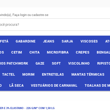
vindo(a),
Faça login
ou
cadastre-se
AFETÁ
GABARDINE
JEANS
SARJA
VISCOSES
AT
OS
CETIM
CHITA
MICROFIBRA
CREPES
BENGAL
IOS PATCHWORK
GAZE
SOFT
VISCOLINHO
RIPIST
TACTEL
MORIM
ENTRETELAS
MANTAS TÉRMICAS
O
LÃ SECA
VESTUÁRIOS DE CARNAVAL
TOALHAS DE 
R E 3% ELASTANO - 226 G/M² COM 1,50 LG