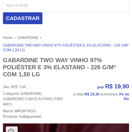
CADASTRAR
Home
GABARDINE
GABARDINE TWO WAY VINHO 97% POLIÉSTER E 3% ELASTANO - 226 G/M²
COM 1,50 LG
GABARDINE TWO WAY VINHO 97%
POLIÉSTER E 3% ELASTANO - 226 G/M²
COM 1,50 LG
R$ 19,90
por
Sku:
REF.-134
Categoria:
GABARDINE
,
à vista
R$ 19,30
economize
3%
no
GABARDINE COM ELASTANO (TWO
Pix
WAY)
Marca:
IMPORTADO
Produto Indisponível