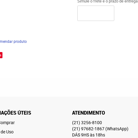
Simule o frete e o prazo de entreg
mendar produto
e
AÇÕES ÚTEIS
ATENDIMENTO
omprar
(21)
3256-8100
(21)
97682-1867
(WhatsApp)
 de Uso
DÁS 9HS às 18hs