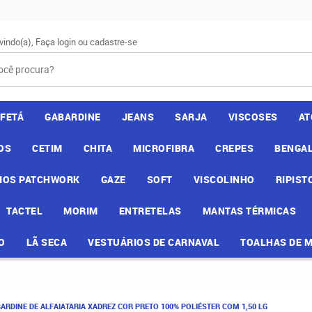
vindo(a),
Faça login
ou
cadastre-se
AFETÁ
GABARDINE
JEANS
SARJA
VISCOSES
AT
OS
CETIM
CHITA
MICROFIBRA
CREPES
BENGAL
IOS PATCHWORK
GAZE
SOFT
VISCOLINHO
RIPIST
TACTEL
MORIM
ENTRETELAS
MANTAS TÉRMICAS
O
LÃ SECA
VESTUÁRIOS DE CARNAVAL
TOALHAS DE 
ARDINE DE ALFAIATARIA XADREZ COR PRETO 100% POLIÉSTER COM 1,50 LG