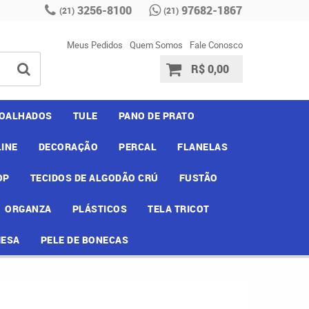
3256-8100
97682-1867
(21)
(21)
Meus Pedidos
Quem Somos
Fale Conosco
R$ 0,00
OALHADOS
TULE
PANO DE PRATO
INE
DECORAÇÃO
PERCAL
FLANELAS
OP
TECIDOS DE ALGODÃO CRÚ
FUSTÃO
ORGANZA
PLÁSTICOS
TELA TRICOT
MESA
PELE DE BONECAS