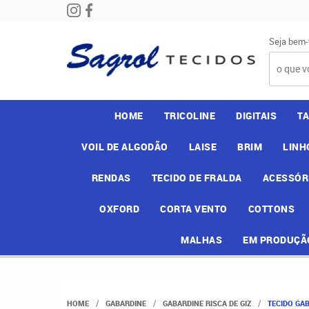
Seja bem-
HOME
TRICOLINE
DIGITAIS
T
VOIL DE ALGODÃO
LAISE
BRIM
LINH
RENDAS
TECIDO DE FRALDA
ACESSÓR
OXFORD
CORTA VENTO
COTTONS
MALHAS
EM PRODUÇÃ
HOME
GABARDINE
GABARDINE RISCA DE GIZ
TECIDO GAB