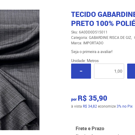
TECIDO GABARDINE
PRETO 100% POLIÉ
Sku:
6A0DD0D515011
Categoria:
GABARDINE RISCA DE GIZ
Marca:
IMPORTADO
Seja o primeira a avaliar!
Unidade: Metros
R$ 35,90
por
à vista
R$ 34,82
economize
3%
no Pix
Frete e Prazo