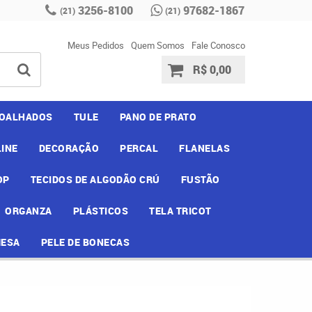
3256-8100
97682-1867
(21)
(21)
Meus Pedidos
Quem Somos
Fale Conosco
R$ 0,00
OALHADOS
TULE
PANO DE PRATO
INE
DECORAÇÃO
PERCAL
FLANELAS
OP
TECIDOS DE ALGODÃO CRÚ
FUSTÃO
ORGANZA
PLÁSTICOS
TELA TRICOT
MESA
PELE DE BONECAS