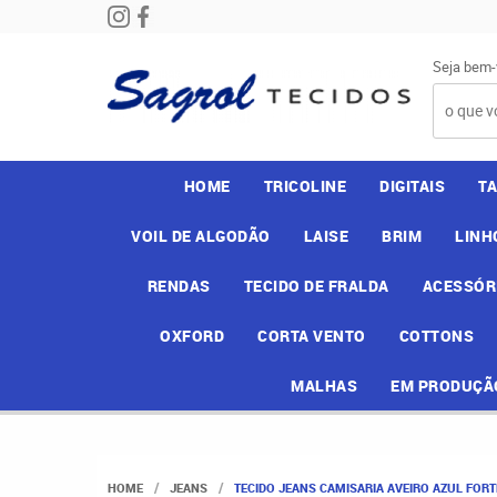
Seja bem-
HOME
TRICOLINE
DIGITAIS
T
VOIL DE ALGODÃO
LAISE
BRIM
LINH
RENDAS
TECIDO DE FRALDA
ACESSÓR
OXFORD
CORTA VENTO
COTTONS
MALHAS
EM PRODUÇÃ
HOME
JEANS
TECIDO JEANS CAMISARIA AVEIRO AZUL FORT