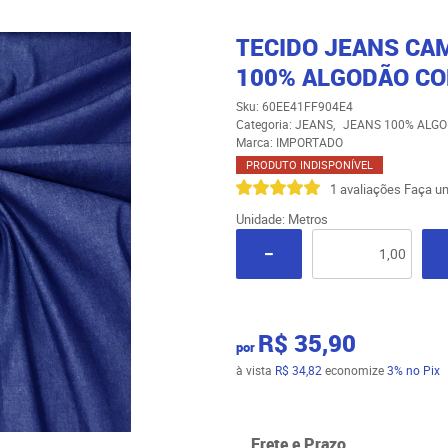
TECIDO JEANS CAM
100% ALGODÃO CO
Sku:
60EE41FF904E4
Categoria:
JEANS
JEANS 100% ALG
Marca:
IMPORTADO
PRODUTO INDISPONÍVEL
1 avaliações
Faça um
Unidade: Metros
R$ 35,90
por
à vista
R$ 34,82
economize
3%
no Pix
Frete e Prazo