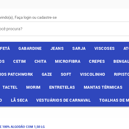
vindo(a),
Faça login
ou
cadastre-se
AFETÁ
GABARDINE
JEANS
SARJA
VISCOSES
AT
OS
CETIM
CHITA
MICROFIBRA
CREPES
BENGAL
IOS PATCHWORK
GAZE
SOFT
VISCOLINHO
RIPIST
TACTEL
MORIM
ENTRETELAS
MANTAS TÉRMICAS
O
LÃ SECA
VESTUÁRIOS DE CARNAVAL
TOALHAS DE 
E 100% ALGODÃO COM 1,50 LG