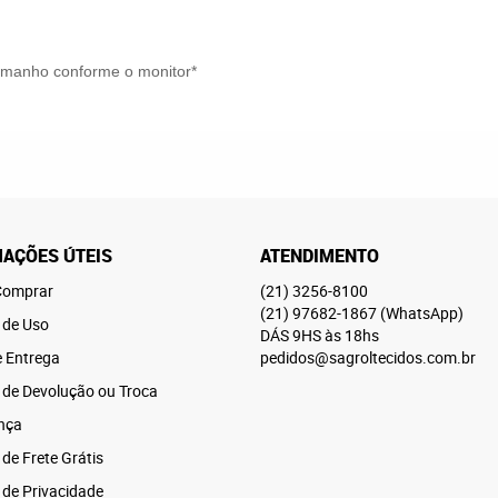
tamanho conforme o monitor*
AÇÕES ÚTEIS
ATENDIMENTO
omprar
(21)
3256-8100
(21)
97682-1867
(WhatsApp)
 de Uso
DÁS 9HS às 18hs
e Entrega
pedidos@sagroltecidos.com.br
a de Devolução ou Troca
nça
 de Frete Grátis
a de Privacidade