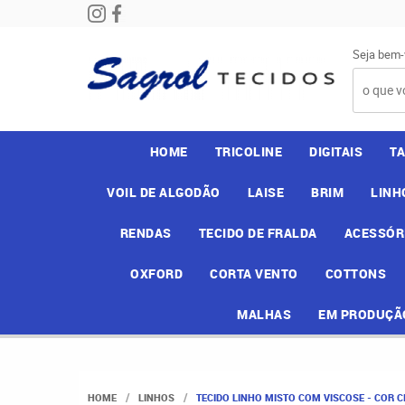
Seja bem-
HOME
TRICOLINE
DIGITAIS
T
VOIL DE ALGODÃO
LAISE
BRIM
LINH
RENDAS
TECIDO DE FRALDA
ACESSÓR
OXFORD
CORTA VENTO
COTTONS
MALHAS
EM PRODUÇÃ
HOME
LINHOS
TECIDO LINHO MISTO COM VISCOSE - COR CIN