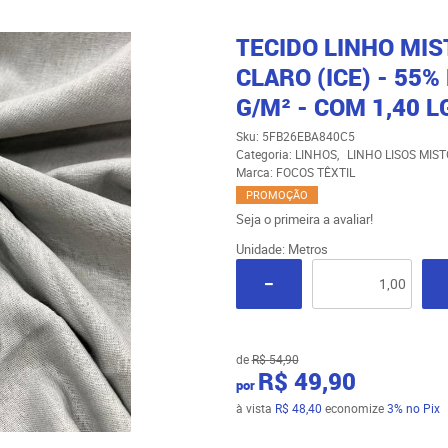
TECIDO LINHO MIS
CLARO (ICE) - 55%
G/M² - COM 1,40 L
Sku:
5FB26EBA840C5
Categoria:
LINHOS
LINHO LISOS MIST
Marca:
FOCOS TÊXTIL
PROMOÇÃO
Seja o primeira a avaliar!
Unidade: Metros
de
R$ 54,90
R$ 49,90
por
à vista
R$ 48,40
economize
3%
no Pix