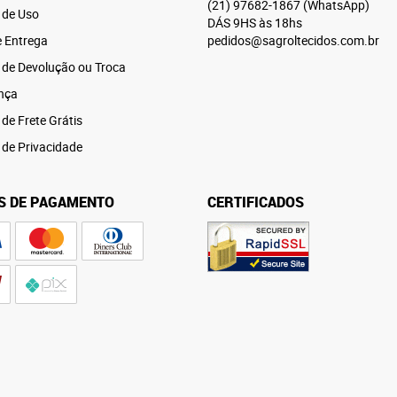
(21)
97682-1867
(WhatsApp)
 de Uso
DÁS 9HS às 18hs
e Entrega
pedidos@sagroltecidos.com.br
a de Devolução ou Troca
nça
 de Frete Grátis
a de Privacidade
S DE PAGAMENTO
CERTIFICADOS