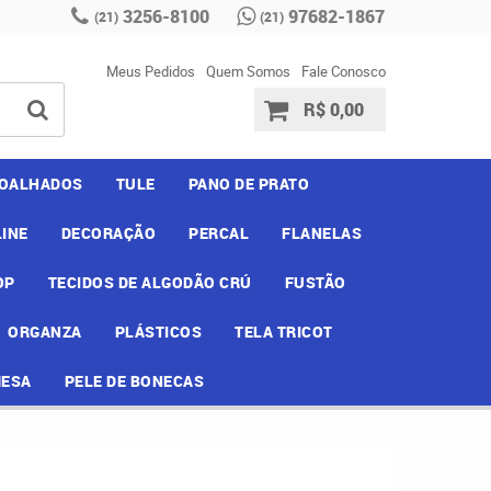
3256-8100
97682-1867
(21)
(21)
Meus Pedidos
Quem Somos
Fale Conosco
R$ 0,00
OALHADOS
TULE
PANO DE PRATO
INE
DECORAÇÃO
PERCAL
FLANELAS
OP
TECIDOS DE ALGODÃO CRÚ
FUSTÃO
ORGANZA
PLÁSTICOS
TELA TRICOT
MESA
PELE DE BONECAS