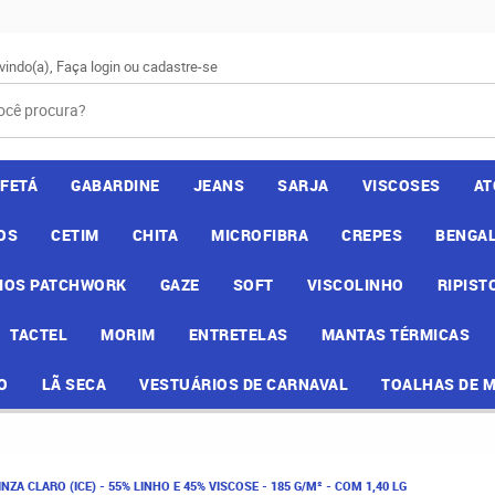
vindo(a),
Faça login
ou
cadastre-se
AFETÁ
GABARDINE
JEANS
SARJA
VISCOSES
AT
OS
CETIM
CHITA
MICROFIBRA
CREPES
BENGAL
IOS PATCHWORK
GAZE
SOFT
VISCOLINHO
RIPIST
TACTEL
MORIM
ENTRETELAS
MANTAS TÉRMICAS
O
LÃ SECA
VESTUÁRIOS DE CARNAVAL
TOALHAS DE 
ZA CLARO (ICE) - 55% LINHO E 45% VISCOSE - 185 G/M² - COM 1,40 LG