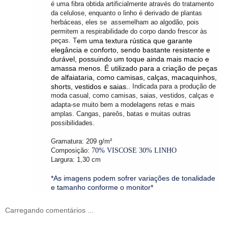
é uma fibra obtida artificialmente através do tratamento
da celulose, enquanto o linho é derivado de plantas
herbáceas, eles se assemelham ao algodão, pois
permitem a respirabilidade do corpo dando frescor às
peças. T
em uma textura rústica que garante
elegância e conforto, sendo bastante resistente e
durável, possuindo um toque ainda mais macio e
amassa menos. É utilizado para a criação de peças
de alfaiataria, como camisas, calças, macaquinhos,
shorts, vestidos e saias.
. Indicada para a produção de
moda casual, como camisas, saias, vestidos, calças e
adapta-se muito bem a modelagens retas e mais
amplas. Cangas, pareôs, batas e muitas outras
possibilidades.
Gramatura: 209 g/m²
Composição:
70% VISCOSE 30% LINHO
Largura: 1,30 cm
*As imagens podem sofrer variações de tonalidade
e tamanho conforme o monitor*
Carregando comentários ...