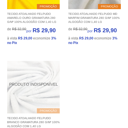
PROMOÇÃO
PROMOÇÃO
TECIDO ATOALHADO FELPUDO
TECIDO ATOALHADO FELPUDO MD
AMARELO OURO GRAMATURA 280
MARFIM GRAMATURA 280 G/M² 100%
G/M² 100% ALGODÃO COM 1,40 LG
ALGODÃO COM 1,40 LG
de
R$ 32,90
R$ 29,90
de
R$ 32,90
R$ 29,90
por
por
à vista
R$ 29,00
economize
3%
à vista
R$ 29,00
economize
3%
no Pix
no Pix
PROMOÇÃO
TECIDO ATOALHADO FELPUDO
BRANCO GRAMATURA 280 G/M² 100%
ALGODÃO COM 1,40 LG