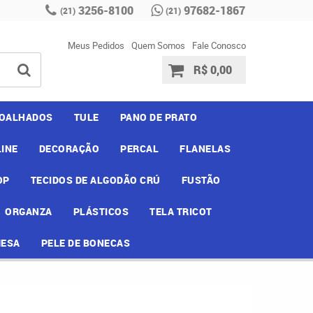
3256-8100
97682-1867
(21)
(21)
Meus Pedidos
Quem Somos
Fale Conosco
R$ 0,00
OALHADOS
TULE
PANO DE PRATO
INE
DECORAÇÃO
PERCAL
FLANELAS
OP
TECIDOS DE ALGODÃO CRÚ
FUSTÃO
ORGANZA
PLÁSTICOS
TELA TRICOT
MESA
PELE DE BONECAS