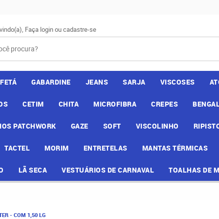
vindo(a),
Faça login
ou
cadastre-se
AFETÁ
GABARDINE
JEANS
SARJA
VISCOSES
AT
OS
CETIM
CHITA
MICROFIBRA
CREPES
BENGAL
IOS PATCHWORK
GAZE
SOFT
VISCOLINHO
RIPIST
TACTEL
MORIM
ENTRETELAS
MANTAS TÉRMICAS
O
LÃ SECA
VESTUÁRIOS DE CARNAVAL
TOALHAS DE 
ER - COM 1,50 LG