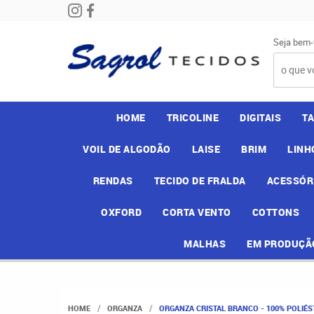
Seja bem-
HOME
TRICOLINE
DIGITAIS
T
VOIL DE ALGODÃO
LAISE
BRIM
LINH
RENDAS
TECIDO DE FRALDA
ACESSÓR
OXFORD
CORTA VENTO
COTTONS
MALHAS
EM PRODUÇÃ
HOME
ORGANZA
ORGANZA CRISTAL BRANCO - 100% POLIÉST