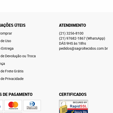
AÇÕES ÚTEIS
ATENDIMENTO
omprar
(21)
3256-8100
(21)
97682-1867
(WhatsApp)
 de Uso
DÁS 9HS às 18hs
e Entrega
pedidos@sagroltecidos.com.br
a de Devolução ou Troca
nça
 de Frete Grátis
a de Privacidade
S DE PAGAMENTO
CERTIFICADOS