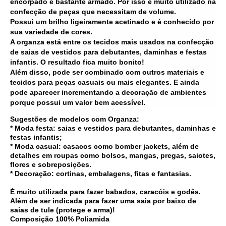
encorpado e bastante armado. Por isso é muito utilizado na
confecção de peças que necessitam de volume.
Possui um brilho ligeiramente acetinado e é conhecido por
sua variedade de cores.
A organza está entre os tecidos mais usados na confecção
de saias de vestidos para debutantes, daminhas e festas
infantis. O resultado fica muito bonito!
Além disso, pode ser combinado com outros materiais e
tecidos para peças casuais ou mais elegantes. E ainda
pode aparecer incrementando a decoração de ambientes
porque possui um valor bem acessível.
Sugestões de modelos com Organza:
* Moda festa: saias e vestidos para debutantes, daminhas e
festas infantis;
* Moda casual: casacos como bomber jackets, além de
detalhes em roupas como bolsos, mangas, pregas, saiotes,
flores e sobreposições.
* Decoração: cortinas, embalagens, fitas e fantasias.
É muito utilizada para fazer babados, caracóis e godês.
Além de ser indicada para fazer uma saia por baixo de
saias de tule (protege e arma)!
Composição 100% Poliamida