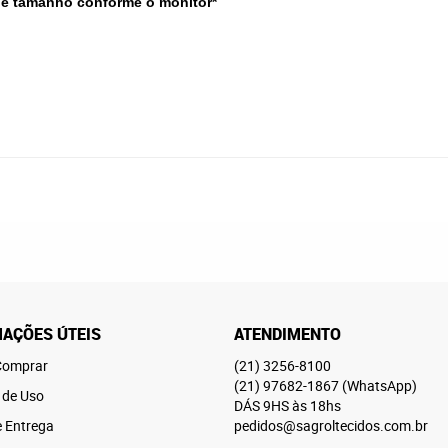
 e tamanho conforme o monitor*
AÇÕES ÚTEIS
ATENDIMENTO
omprar
(21)
3256-8100
(21)
97682-1867
(WhatsApp)
 de Uso
DÁS 9HS às 18hs
e Entrega
pedidos@sagroltecidos.com.br