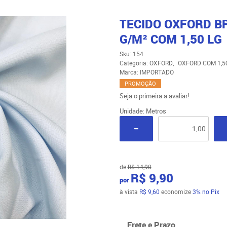
TECIDO OXFORD B
G/M² COM 1,50 LG
Sku:
154
Categoria:
OXFORD
OXFORD COM 1,5
Marca:
IMPORTADO
PROMOÇÃO
Seja o primeira a avaliar!
Unidade: Metros
de
R$ 14,90
R$ 9,90
por
à vista
R$ 9,60
economize
3%
no Pix
Frete e Prazo