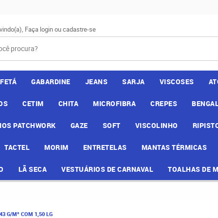
vindo(a),
Faça login
ou
cadastre-se
AFETÁ
GABARDINE
JEANS
SARJA
VISCOSES
AT
OS
CETIM
CHITA
MICROFIBRA
CREPES
BENGAL
IOS PATCHWORK
GAZE
SOFT
VISCOLINHO
RIPIST
TACTEL
MORIM
ENTRETELAS
MANTAS TÉRMICAS
O
LÃ SECA
VESTUÁRIOS DE CARNAVAL
TOALHAS DE 
3 G/M² COM 1,50 LG