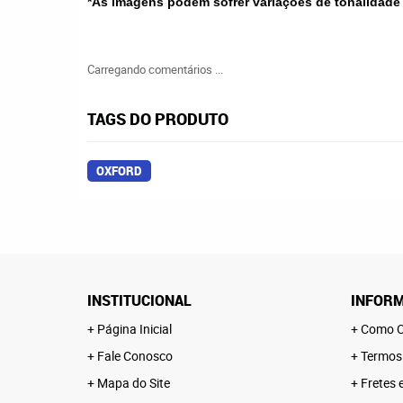
*As imagens podem sofrer variações de tonalidade
Carregando comentários ...
TAGS DO PRODUTO
OXFORD
INSTITUCIONAL
INFORM
Página Inicial
Como C
Fale Conosco
Termos
Mapa do Site
Fretes 