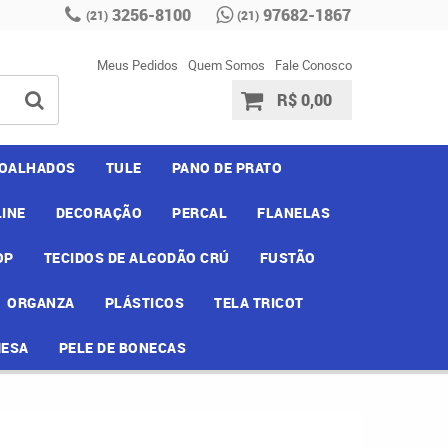
3256-8100
97682-1867
(21)
(21)
Meus Pedidos
Quem Somos
Fale Conosco
R$ 0,00
OALHADOS
TULE
PANO DE PRATO
INE
DECORAÇÃO
PERCAL
FLANELAS
OP
TECIDOS DE ALGODÃO CRÚ
FUSTÃO
ORGANZA
PLÁSTICOS
TELA TRICOT
MESA
PELE DE BONECAS