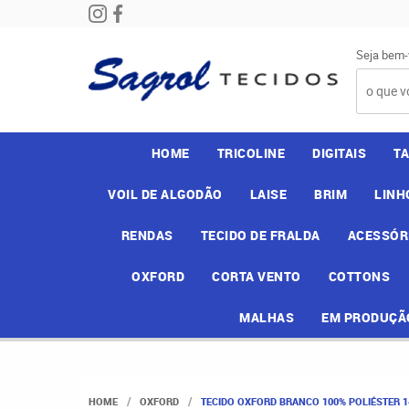
Seja bem-
HOME
TRICOLINE
DIGITAIS
T
VOIL DE ALGODÃO
LAISE
BRIM
LINH
RENDAS
TECIDO DE FRALDA
ACESSÓR
OXFORD
CORTA VENTO
COTTONS
MALHAS
EM PRODUÇÃ
HOME
OXFORD
TECIDO OXFORD BRANCO 100% POLIÉSTER 14