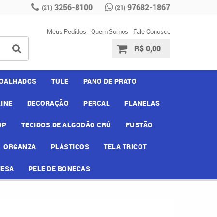
3256-8100
97682-1867
(21)
(21)
Meus Pedidos
Quem Somos
Fale Conosco
R$ 0,00
OALHADOS
TULE
PANO DE PRATO
INE
DECORAÇÃO
PERCAL
FLANELAS
OP
TECIDOS DE ALGODÃO CRÚ
FUSTÃO
ORGANZA
PLÁSTICOS
TELA TRICOT
MESA
PELE DE BONECAS