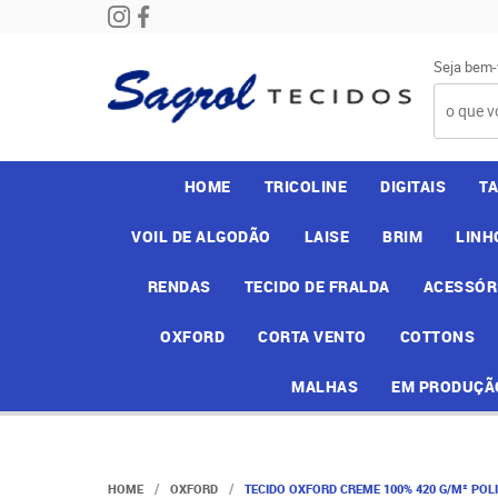
Seja bem-
HOME
TRICOLINE
DIGITAIS
T
VOIL DE ALGODÃO
LAISE
BRIM
LINH
RENDAS
TECIDO DE FRALDA
ACESSÓR
OXFORD
CORTA VENTO
COTTONS
MALHAS
EM PRODUÇÃ
HOME
OXFORD
TECIDO OXFORD CREME 100% 420 G/M² POL