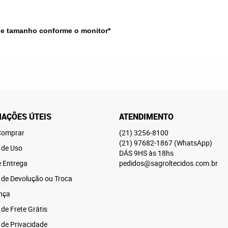
 e tamanho conforme o monitor*
AÇÕES ÚTEIS
ATENDIMENTO
omprar
(21)
3256-8100
(21)
97682-1867
(WhatsApp)
 de Uso
DÁS 9HS às 18hs
e Entrega
pedidos@sagroltecidos.com.br
a de Devolução ou Troca
nça
 de Frete Grátis
a de Privacidade