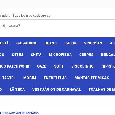
vindo(a),
Faça login
ou
cadastre-se
AFETÁ
GABARDINE
JEANS
SARJA
VISCOSES
AT
OS
CETIM
CHITA
MICROFIBRA
CREPES
BENGAL
IOS PATCHWORK
GAZE
SOFT
VISCOLINHO
RIPIST
TACTEL
MORIM
ENTRETELAS
MANTAS TÉRMICAS
O
LÃ SECA
VESTUÁRIOS DE CARNAVAL
TOALHAS DE 
IÉSTER COM 3 M DE LARGURA