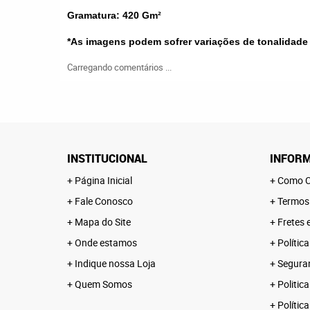
Gramatura: 420
Gm²
*As imagens podem sofrer variações de tonalidade
Carregando comentários ...
INSTITUCIONAL
INFORM
Página Inicial
Como C
Fale Conosco
Termos
Mapa do Site
Fretes 
Onde estamos
Polític
Indique nossa Loja
Segura
Quem Somos
Politica
Polític