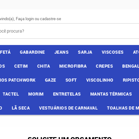
vindo(a),
Faça login
ou
cadastre-se
AFETÁ
GABARDINE
JEANS
SARJA
VISCOSES
AT
OS
CETIM
CHITA
MICROFIBRA
CREPES
BENGAL
IOS PATCHWORK
GAZE
SOFT
VISCOLINHO
RIPIST
TACTEL
MORIM
ENTRETELAS
MANTAS TÉRMICAS
O
LÃ SECA
VESTUÁRIOS DE CARNAVAL
TOALHAS DE 