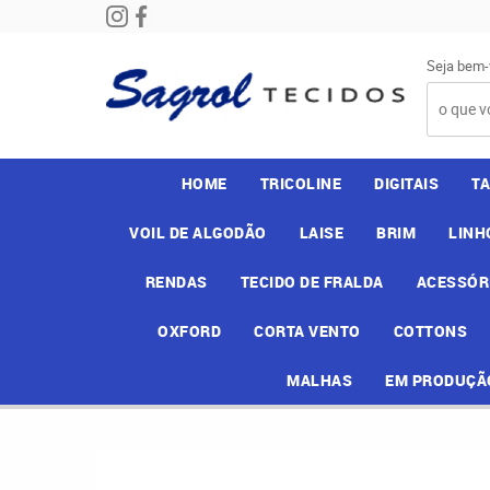
Seja bem-
HOME
TRICOLINE
DIGITAIS
T
VOIL DE ALGODÃO
LAISE
BRIM
LINH
RENDAS
TECIDO DE FRALDA
ACESSÓR
OXFORD
CORTA VENTO
COTTONS
MALHAS
EM PRODUÇÃ