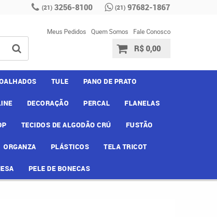
3256-8100
97682-1867
(21)
(21)
Meus Pedidos
Quem Somos
Fale Conosco
R$ 0,00
OALHADOS
TULE
PANO DE PRATO
INE
DECORAÇÃO
PERCAL
FLANELAS
OP
TECIDOS DE ALGODÃO CRÚ
FUSTÃO
ORGANZA
PLÁSTICOS
TELA TRICOT
MESA
PELE DE BONECAS