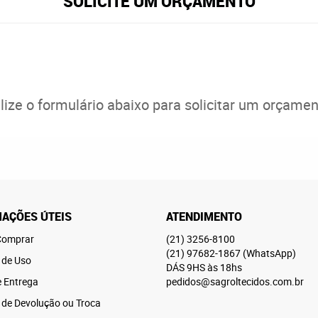
SOLICITE UM ORÇAMENTO
ilize o formulário abaixo para solicitar um orçamen
AÇÕES ÚTEIS
ATENDIMENTO
omprar
(21)
3256-8100
(21)
97682-1867
(WhatsApp)
 de Uso
DÁS 9HS às 18hs
e Entrega
pedidos@sagroltecidos.com.br
a de Devolução ou Troca