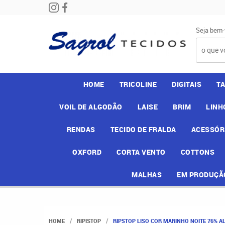
Seja bem-
HOME
TRICOLINE
DIGITAIS
T
VOIL DE ALGODÃO
LAISE
BRIM
LINH
RENDAS
TECIDO DE FRALDA
ACESSÓR
OXFORD
CORTA VENTO
COTTONS
MALHAS
EM PRODUÇÃ
HOME
RIPISTOP
RIPSTOP LISO COR MARINHO NOITE 76% AL