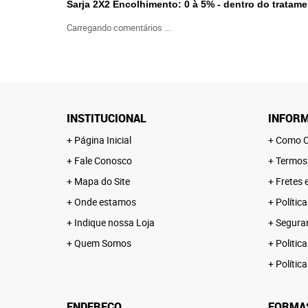
Sarja 2X2 Encolhimento: 0 à 5% - dentro do trata
Carregando comentários ...
INSTITUCIONAL
INFORM
Página Inicial
Como C
Fale Conosco
Termos
Mapa do Site
Fretes 
Onde estamos
Polític
Indique nossa Loja
Segura
Quem Somos
Politica
Polític
ENDEREÇO
FORMA