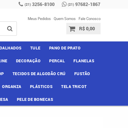
3256-8100
97682-1867
(21)
(21)
Meus Pedidos
Quem Somos
Fale Conosco
R$ 0,00
OALHADOS
TULE
PANO DE PRATO
INE
DECORAÇÃO
PERCAL
FLANELAS
OP
TECIDOS DE ALGODÃO CRÚ
FUSTÃO
ORGANZA
PLÁSTICOS
TELA TRICOT
MESA
PELE DE BONECAS