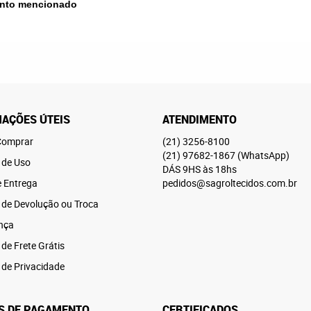
mento mencionado
AÇÕES ÚTEIS
ATENDIMENTO
omprar
(21)
3256-8100
(21)
97682-1867
(WhatsApp)
 de Uso
DÁS 9HS às 18hs
e Entrega
pedidos@sagroltecidos.com.br
a de Devolução ou Troca
nça
 de Frete Grátis
a de Privacidade
S DE PAGAMENTO
CERTIFICADOS