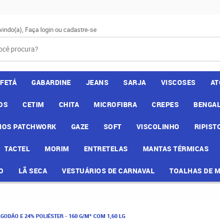
vindo(a),
Faça login
ou
cadastre-se
AFETÁ
GABARDINE
JEANS
SARJA
VISCOSES
AT
OS
CETIM
CHITA
MICROFIBRA
CREPES
BENGAL
IOS PATCHWORK
GAZE
SOFT
VISCOLINHO
RIPIST
TACTEL
MORIM
ENTRETELAS
MANTAS TÉRMICAS
O
LÃ SECA
VESTUÁRIOS DE CARNAVAL
TOALHAS DE 
GODÃO E 24% POLIÉSTER - 160 G/M² COM 1,60 LG