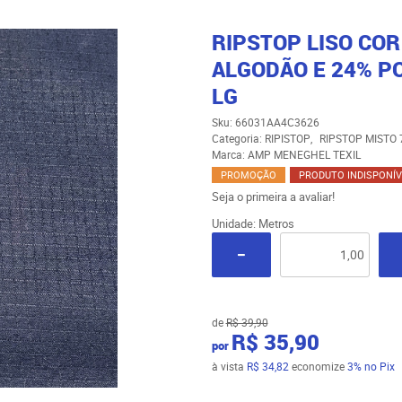
RIPSTOP LISO COR
ALGODÃO E 24% PO
LG
Sku:
66031AA4C3626
Categoria:
RIPISTOP
RIPSTOP MISTO 
Marca:
AMP MENEGHEL TEXIL
PROMOÇÃO
PRODUTO INDISPONÍV
Seja o primeira a avaliar!
Unidade: Metros
de
R$ 39,90
R$ 35,90
por
à vista
R$ 34,82
economize
3%
no Pix