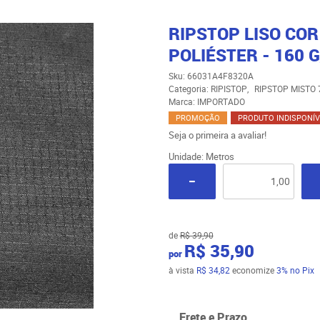
RIPSTOP LISO COR
POLIÉSTER - 160 G
Sku:
66031A4F8320A
Categoria:
RIPISTOP
RIPSTOP MISTO 
Marca:
IMPORTADO
PROMOÇÃO
PRODUTO INDISPONÍV
Seja o primeira a avaliar!
Unidade: Metros
de
R$ 39,90
R$ 35,90
por
à vista
R$ 34,82
economize
3%
no Pix
Frete e Prazo