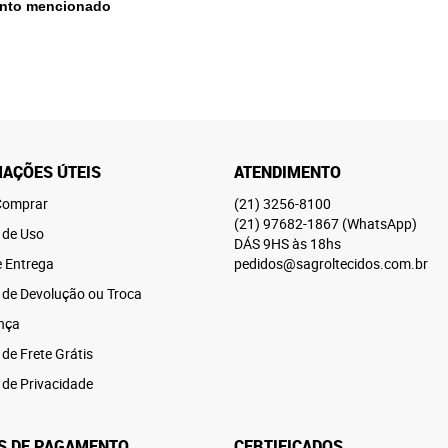
mento mencionado
AÇÕES ÚTEIS
ATENDIMENTO
omprar
(21)
3256-8100
(21)
97682-1867
(WhatsApp)
 de Uso
DÁS 9HS às 18hs
e Entrega
pedidos@sagroltecidos.com.br
a de Devolução ou Troca
nça
 de Frete Grátis
a de Privacidade
S DE PAGAMENTO
CERTIFICADOS