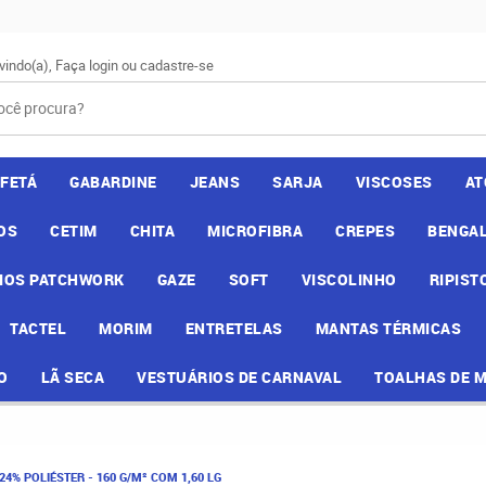
vindo(a),
Faça login
ou
cadastre-se
AFETÁ
GABARDINE
JEANS
SARJA
VISCOSES
AT
OS
CETIM
CHITA
MICROFIBRA
CREPES
BENGAL
IOS PATCHWORK
GAZE
SOFT
VISCOLINHO
RIPIST
TACTEL
MORIM
ENTRETELAS
MANTAS TÉRMICAS
O
LÃ SECA
VESTUÁRIOS DE CARNAVAL
TOALHAS DE 
4% POLIÉSTER - 160 G/M² COM 1,60 LG