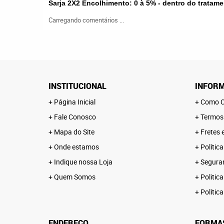
Sarja 2X2 Encolhimento: 0 à 5% - dentro do trata
Carregando comentários ...
INSTITUCIONAL
INFORM
Página Inicial
Como C
Fale Conosco
Termos
Mapa do Site
Fretes 
Onde estamos
Polític
Indique nossa Loja
Segura
Quem Somos
Politica
Polític
ENDEREÇO
FORMA