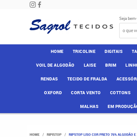
Seja bem-
HOME
TRICOLINE
DIGITAIS
T
VOIL DE ALGODÃO
LAISE
BRIM
LINH
RENDAS
TECIDO DE FRALDA
ACESSÓR
OXFORD
CORTA VENTO
COTTONS
MALHAS
EM PRODUÇÃ
HOME
RIPISTOP
RIPSTOP LISO COR PRETO 76% ALGODÃO E 2