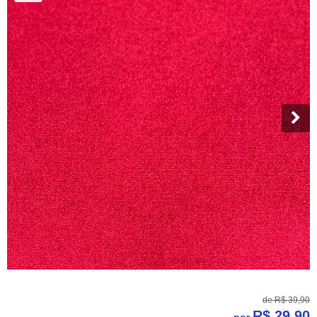
de
R$ 39,90
R$ 29,90
por