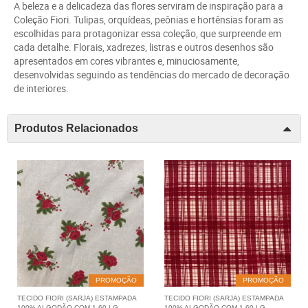
A beleza e a delicadeza das flores serviram de inspiração para a
Coleção Fiori. Tulipas, orquídeas, peônias e hortênsias foram as
escolhidas para protagonizar essa coleção, que surpreende em
cada detalhe. Florais, xadrezes, listras e outros desenhos são
apresentados em cores vibrantes e, minuciosamente,
desenvolvidas seguindo as tendências do mercado de decoração
de interiores.
Produtos Relacionados
PROMOÇÃO
PROMOÇÃO
TECIDO FIORI (SARJA) ESTAMPADA
TECIDO FIORI (SARJA) ESTAMPADA
100% ALGODÃO COM 1,60 LG
100% ALGODÃO COM 1,60 LG