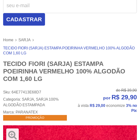
CADASTRAR
Home
SARJA
TECIDO FIORI (SARJA) ESTAMPA POEIRINHA VERMELHO 100% ALGODÃO
COM 1,60 LG
TECIDO FIORI (SARJA) ESTAMPA
POEIRINHA VERMELHO 100% ALGODÃO
COM 1,60 LG
de
R$ 39,90
Sku:
64E77413E68D7
R$ 29,90
por
Categoria:
SARJA
,
SARJA 100%
ALGODÃO ESTAMPADA
à vista
R$ 29,00
economize
3%
no
Pix
Marca:
PARANATEX
PROMOÇÃO