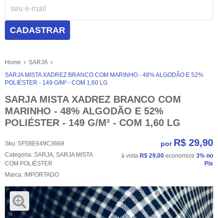
CADASTRAR
Home
SARJA
SARJA MISTA XADREZ BRANCO COM MARINHO - 48% ALGODÃO E 52%
POLIÉSTER - 149 G/M² - COM 1,60 LG
SARJA MISTA XADREZ BRANCO COM
MARINHO - 48% ALGODÃO E 52%
POLIÉSTER - 149 G/M² - COM 1,60 LG
R$ 29,90
por
Sku:
5F5BE649C3668
Categoria:
SARJA
,
SARJA MISTA
à vista
R$ 29,00
economize
3%
no
COM POLIÉSTER
Pix
Marca:
IMPORTADO