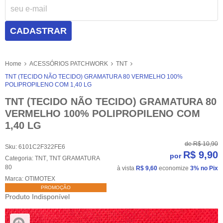
CADASTRAR
Home
ACESSÓRIOS PATCHWORK
TNT
TNT (TECIDO NÃO TECIDO) GRAMATURA 80 VERMELHO 100%
POLIPROPILENO COM 1,40 LG
TNT (TECIDO NÃO TECIDO) GRAMATURA 80
VERMELHO 100% POLIPROPILENO COM
1,40 LG
de
R$ 10,90
Sku:
6101C2F322FE6
R$ 9,90
por
Categoria:
TNT
,
TNT GRAMATURA
80
à vista
R$ 9,60
economize
3%
no Pix
Marca:
OTIMOTEX
PROMOÇÃO
Produto Indisponível