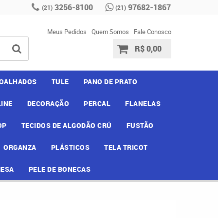
3256-8100
97682-1867
(21)
(21)
Meus Pedidos
Quem Somos
Fale Conosco
R$ 0,00
OALHADOS
TULE
PANO DE PRATO
INE
DECORAÇÃO
PERCAL
FLANELAS
OP
TECIDOS DE ALGODÃO CRÚ
FUSTÃO
ORGANZA
PLÁSTICOS
TELA TRICOT
MESA
PELE DE BONECAS