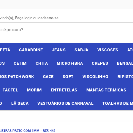
vindo(a),
Faça login
ou
cadastre-se
AFETÁ
GABARDINE
JEANS
SARJA
VISCOSES
AT
OS
CETIM
CHITA
MICROFIBRA
CREPES
BENGAL
IOS PATCHWORK
GAZE
SOFT
VISCOLINHO
RIPIST
TACTEL
MORIM
ENTRETELAS
MANTAS TÉRMICAS
O
LÃ SECA
VESTUÁRIOS DE CARNAVAL
TOALHAS DE 
LISTRAS PRETO COM 1MM - REF. 448