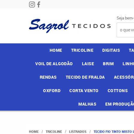
Seja bem-
HOME
TRICOLINE
DIGITAIS
T
VOIL DE ALGODÃO
LAISE
BRIM
LINH
RENDAS
TECIDO DE FRALDA
ACESSÓR
OXFORD
CORTA VENTO
COTTONS
MALHAS
EM PRODUÇÃ
HOME
TRICOLINE
LISTRADOS
TECIDO FIO TINTO MISTO 