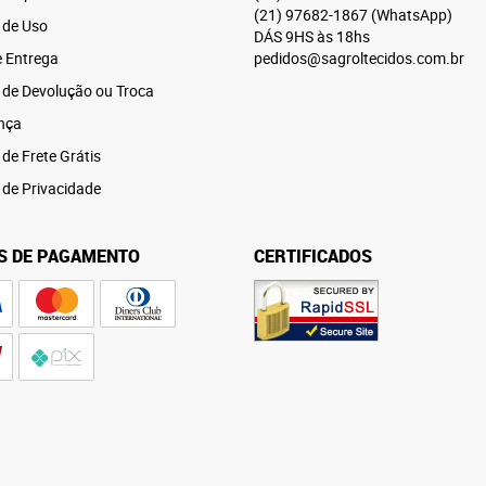
(21)
97682-1867
(WhatsApp)
 de Uso
DÁS 9HS às 18hs
e Entrega
pedidos@sagroltecidos.com.br
a de Devolução ou Troca
nça
 de Frete Grátis
a de Privacidade
S DE PAGAMENTO
CERTIFICADOS