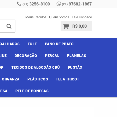
3256-8100
97682-1867
(21)
(21)
Meus Pedidos
Quem Somos
Fale Conosco
R$ 0,00
OALHADOS
TULE
PANO DE PRATO
INE
DECORAÇÃO
PERCAL
FLANELAS
OP
TECIDOS DE ALGODÃO CRÚ
FUSTÃO
ORGANZA
PLÁSTICOS
TELA TRICOT
MESA
PELE DE BONECAS