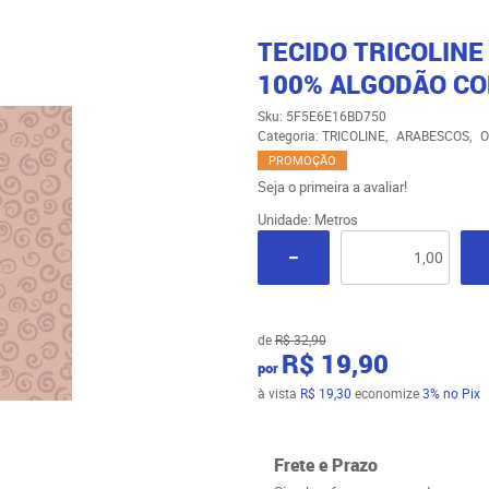
TECIDO TRICOLIN
100% ALGODÃO CO
Sku:
5F5E6E16BD750
Categoria:
TRICOLINE
ARABESCOS
O
PROMOÇÃO
Seja o primeira a avaliar!
Unidade: Metros
de
R$ 32,90
R$ 19,90
por
à vista
R$ 19,30
economize
3%
no Pix
Frete e Prazo