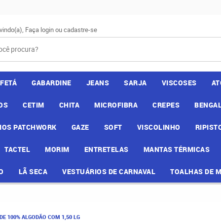
vindo(a),
Faça login
ou
cadastre-se
AFETÁ
GABARDINE
JEANS
SARJA
VISCOSES
AT
OS
CETIM
CHITA
MICROFIBRA
CREPES
BENGAL
IOS PATCHWORK
GAZE
SOFT
VISCOLINHO
RIPIST
TACTEL
MORIM
ENTRETELAS
MANTAS TÉRMICAS
O
LÃ SECA
VESTUÁRIOS DE CARNAVAL
TOALHAS DE 
DE 100% ALGODÃO COM 1,50 LG