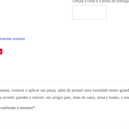
Simule o frete e o prazo de entreg
mendar produto
e
nusear,
costurar
e aplicar nas peças, além de possuir uma variedade muito gran
a revestir paredes e móveis, em artigos pets, itens de cama, mesa e banho, e m
o conforme o monitor*