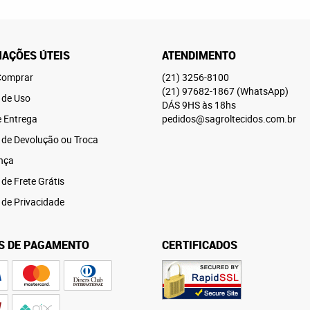
AÇÕES ÚTEIS
ATENDIMENTO
omprar
(21)
3256-8100
(21)
97682-1867
(WhatsApp)
 de Uso
DÁS 9HS às 18hs
e Entrega
pedidos@sagroltecidos.com.br
a de Devolução ou Troca
nça
 de Frete Grátis
a de Privacidade
S DE PAGAMENTO
CERTIFICADOS