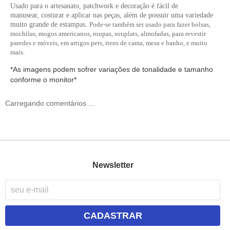
Usado para o artesanato
, p
atchwork
e d
ecoração
é fácil de
manusear,
costurar
e aplicar nas peças, além de possuir uma variedade
muito grande de
estampas
.
Pode-se também ser usado para fazer bolsas,
mochilas, mogos americanos, roupas, souplats, almofadas, para revestir
paredes e móveis, em artigos pets, itens de cama, mesa e banho, e muito
mais.
*As imagens podem sofrer variações de tonalidade e tamanho
conforme o monitor*
Carregando comentários ...
Newsletter
CADASTRAR