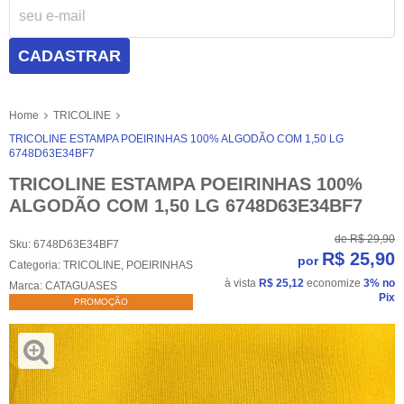
CADASTRAR
Home
TRICOLINE
TRICOLINE ESTAMPA POEIRINHAS 100% ALGODÃO COM 1,50 LG
6748D63E34BF7
TRICOLINE ESTAMPA POEIRINHAS 100%
ALGODÃO COM 1,50 LG 6748D63E34BF7
de
R$ 29,90
Sku:
6748D63E34BF7
R$ 25,90
por
Categoria:
TRICOLINE
,
POEIRINHAS
à vista
R$ 25,12
economize
3%
no
Marca:
CATAGUASES
Pix
PROMOÇÃO