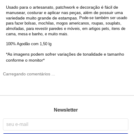
Usado para o artesanato
, p
atchwork
e d
ecoração
é fácil de
manusear,
costurar
e aplicar nas peças, além de possuir uma
variedade muito grande de
estampas
.
Pode-se também ser usado
para fazer bolsas, mochilas, mogos americanos, roupas, souplats,
almofadas, para revestir paredes e móveis, em artigos pets, itens de
cama, mesa e banho, e muito mais.
100% Agodão com 1,50 lg
*As imagens podem sofrer variações de tonalidade e tamanho
conforme o monitor*
Carregando comentários ...
Newsletter