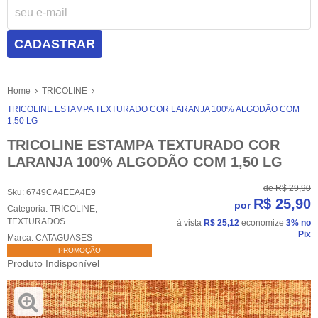
CADASTRAR
Home
TRICOLINE
TRICOLINE ESTAMPA TEXTURADO COR LARANJA 100% ALGODÃO COM
1,50 LG
TRICOLINE ESTAMPA TEXTURADO COR
LARANJA 100% ALGODÃO COM 1,50 LG
de
R$ 29,90
Sku:
6749CA4EEA4E9
R$ 25,90
por
Categoria:
TRICOLINE
,
TEXTURADOS
à vista
R$ 25,12
economize
3%
no
Pix
Marca:
CATAGUASES
PROMOÇÃO
Produto Indisponível