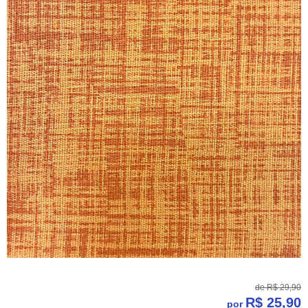
de
R$ 29,90
R$ 25,90
por