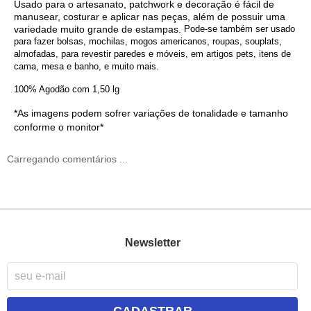
Usado para o artesanato
, p
atchwork
e d
ecoração
é fácil de
manusear,
costurar
e aplicar nas peças, além de possuir uma
variedade muito grande de
estampas
.
Pode-se também ser usado
para fazer bolsas, mochilas, mogos americanos, roupas, souplats,
almofadas, para revestir paredes e móveis, em artigos pets, itens de
cama, mesa e banho, e muito mais.
100% Agodão com 1,50 lg
*As imagens podem sofrer variações de tonalidade e tamanho
conforme o monitor*
Carregando comentários ...
Newsletter