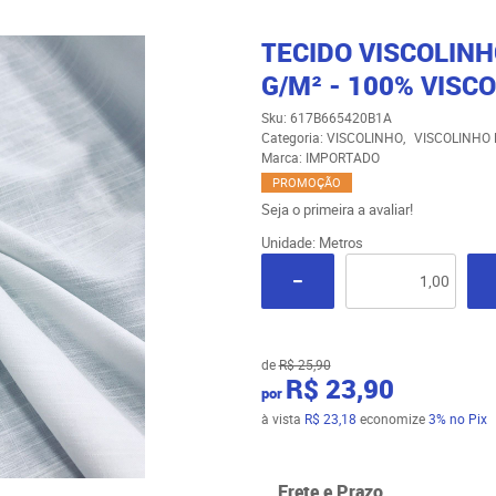
TECIDO VISCOLINH
G/M² - 100% VISCO
Sku:
617B665420B1A
Categoria:
VISCOLINHO
VISCOLINHO 
Marca:
IMPORTADO
PROMOÇÃO
Seja o primeira a avaliar!
Unidade: Metros
de
R$ 25,90
R$ 23,90
por
à vista
R$ 23,18
economize
3%
no Pix
Frete e Prazo