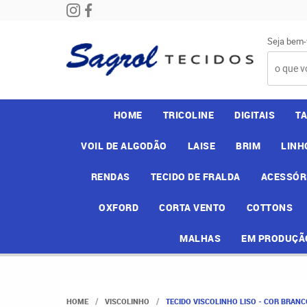
Seja bem-
HOME
TRICOLINE
DIGITAIS
T
VOIL DE ALGODÃO
LAISE
BRIM
LINH
RENDAS
TECIDO DE FRALDA
ACESSÓR
OXFORD
CORTA VENTO
COTTONS
MALHAS
EM PRODUÇÃ
HOME
VISCOLINHO
TECIDO VISCOLINHO LISO - COR BRANCO