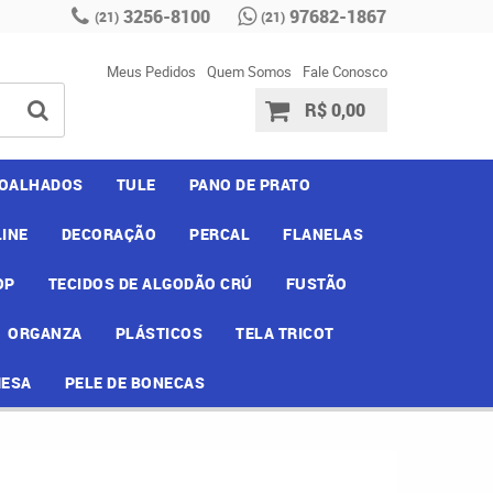
3256-8100
97682-1867
(21)
(21)
Meus Pedidos
Quem Somos
Fale Conosco
R$ 0,00
OALHADOS
TULE
PANO DE PRATO
INE
DECORAÇÃO
PERCAL
FLANELAS
OP
TECIDOS DE ALGODÃO CRÚ
FUSTÃO
ORGANZA
PLÁSTICOS
TELA TRICOT
MESA
PELE DE BONECAS