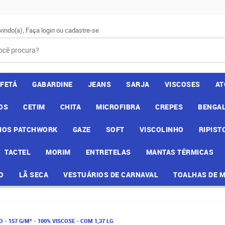
vindo(a),
Faça login
ou
cadastre-se
AFETÁ
GABARDINE
JEANS
SARJA
VISCOSES
AT
OS
CETIM
CHITA
MICROFIBRA
CREPES
BENGAL
IOS PATCHWORK
GAZE
SOFT
VISCOLINHO
RIPIST
TACTEL
MORIM
ENTRETELAS
MANTAS TÉRMICAS
O
LÃ SECA
VESTUÁRIOS DE CARNAVAL
TOALHAS DE 
 - 157 G/M² - 100% VISCOSE - COM 1,37 LG