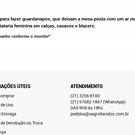
 para fazer guardanapos, que deixam a mesa posta com um ar ma
iataria feminina em calças, casacos e blazers. 
amanho conforme o monitor*
AÇÕES ÚTEIS
ATENDIMENTO
omprar
(21)
3256-8100
(21)
97682-1867
(WhatsApp)
 de Uso
DÁS 9HS às 18hs
e Entrega
pedidos@sagroltecidos.com.br
a de Devolução ou Troca
nça