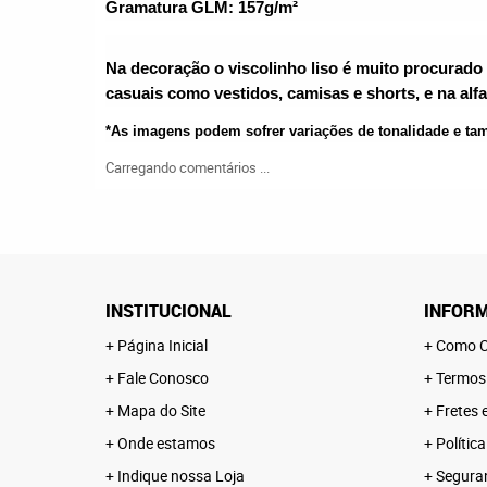
Gramatura GLM: 157g/m²
Na decoração o viscolinho liso é muito procurado
casuais como vestidos, camisas e shorts, e na alfa
*As imagens podem sofrer variações de tonalidade e t
Carregando comentários ...
INSTITUCIONAL
INFORM
Página Inicial
Como C
Fale Conosco
Termos
Mapa do Site
Fretes 
Onde estamos
Polític
Indique nossa Loja
Segura