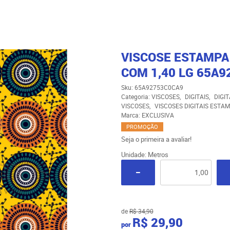
VISCOSE ESTAMPA 
COM 1,40 LG 65A
Sku:
65A92753C0CA9
Categoria:
VISCOSES
DIGITAIS
DIGI
VISCOSES
VISCOSES DIGITAIS ESTA
Marca:
EXCLUSIVA
PROMOÇÃO
Seja o primeira a avaliar!
Unidade: Metros
de
R$ 34,90
R$ 29,90
por