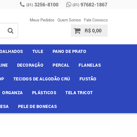
3256-8100
97682-1867
(21)
(21)
Meus Pedidos
Quem Somos
Fale Conosco
R$ 0,00
OALHADOS
TULE
PANO DE PRATO
INE
DECORAÇÃO
PERCAL
FLANELAS
OP
TECIDOS DE ALGODÃO CRÚ
FUSTÃO
ORGANZA
PLÁSTICOS
TELA TRICOT
MESA
PELE DE BONECAS