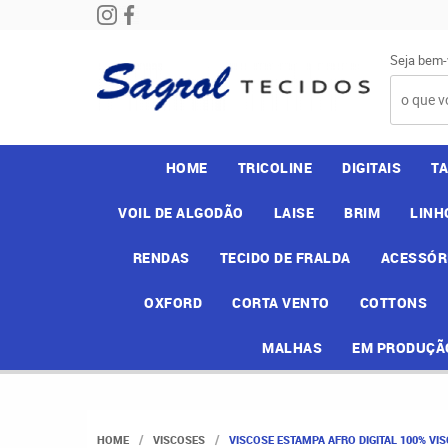
Seja bem-
HOME
TRICOLINE
DIGITAIS
T
VOIL DE ALGODÃO
LAISE
BRIM
LINH
RENDAS
TECIDO DE FRALDA
ACESSÓR
OXFORD
CORTA VENTO
COTTONS
MALHAS
EM PRODUÇÃ
HOME
VISCOSES
VISCOSE ESTAMPA AFRO DIGITAL 100% VI