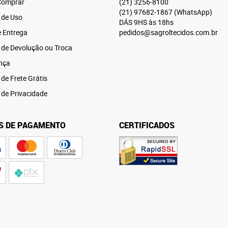
omprar
(21)
3256-8100
(21)
97682-1867
(WhatsApp)
 de Uso
DÁS 9HS às 18hs
e Entrega
pedidos@sagroltecidos.com.br
a de Devolução ou Troca
nça
 de Frete Grátis
a de Privacidade
S DE PAGAMENTO
CERTIFICADOS