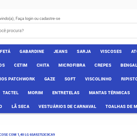
vindo(a),
Faça login
ou
cadastre-se
AFETÁ
GABARDINE
JEANS
SARJA
VISCOSES
AT
OS
CETIM
CHITA
MICROFIBRA
CREPES
BENGAL
IOS PATCHWORK
GAZE
SOFT
VISCOLINHO
RIPIST
TACTEL
MORIM
ENTRETELAS
MANTAS TÉRMICAS
O
LÃ SECA
VESTUÁRIOS DE CARNAVAL
TOALHAS DE 
SCOSE COM 1,40 LG 65A92753C0CA9