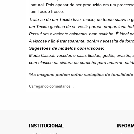
natural. Pois apesar de ser produzido em um processo i
um
Tecido
fresco.
Trata-se de um
Tecido
leve, macio, de toque suave e 
um
Tecido
gostoso de se vestir porque proporciona tod
Possui um excelente caimento, bem soltinho. É ideal pa
A
viscose
não é transparente, porém necessita de forr
Sugestões de modelos com
viscose
:
Moda Casual: vestidos e saias fluidas, godês, evasês, 
com elástico na cintura ou cordinha para amarrar; saída
*As imagens podem sofrer variações de tonalidade
Carregando comentários ...
INSTITUCIONAL
INFORM