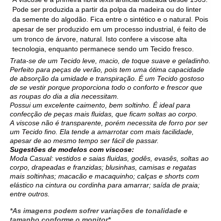
Pode ser produzida a partir da polpa da madeira ou do linter
da semente do algodão. Fica entre o sintético e o natural. Pois
apesar de ser produzido em um processo industrial, é feito de
um tronco de árvore, natural. Isto confere a
viscose
alta
tecnologia, enquanto permanece sendo um
Tecido
fresco.
Trata-se de um
Tecido
leve, macio, de toque suave e geladinho.
Perfeito para peças de verão, pois tem uma ótima capacidade
de absorção da umidade e transpiração. É um
Tecido
gostoso
de se vestir porque proporciona todo o conforto e frescor que
as roupas do dia a dia necessitam.
Possui um excelente caimento, bem soltinho. É ideal para
confecção de peças mais fluidas, que ficam soltas ao corpo.
A
viscose
não é transparente, porém necessita de forro por ser
um
Tecido
fino. Ela tende a amarrotar com mais facilidade,
apesar de ao mesmo tempo ser fácil de passar.
Sugestões de modelos com
viscose
:
Moda Casual: vestidos e saias fluidas, godês, evasês, soltas ao
corpo, drapeadas e franzidas; blusinhas, camisas e regatas
mais soltinhas; macacão e macaquinho; calças e shorts com
elástico na cintura ou cordinha para amarrar; saída de praia;
entre outros.
*As imagens podem sofrer variações de tonalidade e
tamanho conforme o monitor*