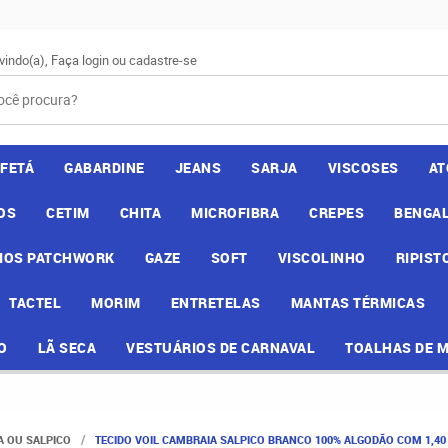
vindo(a),
Faça login
ou
cadastre-se
AFETÁ
GABARDINE
JEANS
SARJA
VISCOSES
AT
OS
CETIM
CHITA
MICROFIBRA
CREPES
BENGAL
IOS PATCHWORK
GAZE
SOFT
VISCOLINHO
RIPIST
TACTEL
MORIM
ENTRETELAS
MANTAS TÉRMICAS
O
LÃ SECA
VESTUÁRIOS DE CARNAVAL
TOALHAS DE 
A OU SALPICO
TECIDO VOIL CAMBRAIA SALPICO BRANCO 100% ALGODÃO COM 1,40 L