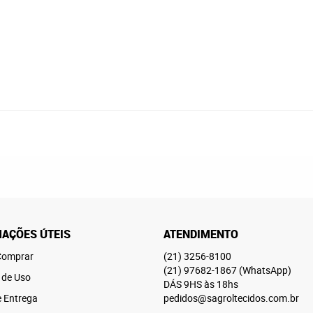
AÇÕES ÚTEIS
ATENDIMENTO
omprar
(21)
3256-8100
(21)
97682-1867
(WhatsApp)
 de Uso
DÁS 9HS às 18hs
e Entrega
pedidos@sagroltecidos.com.br