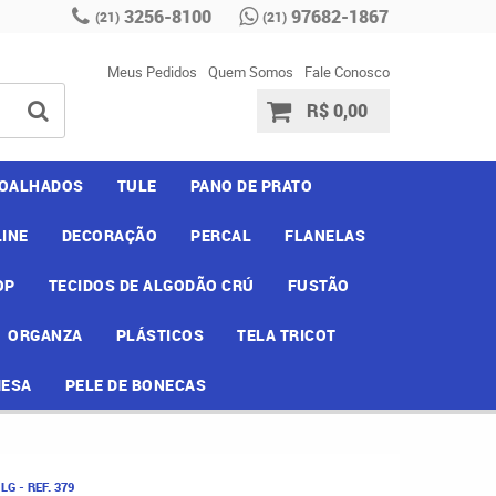
3256-8100
97682-1867
(21)
(21)
Meus Pedidos
Quem Somos
Fale Conosco
R$ 0,00
OALHADOS
TULE
PANO DE PRATO
INE
DECORAÇÃO
PERCAL
FLANELAS
OP
TECIDOS DE ALGODÃO CRÚ
FUSTÃO
ORGANZA
PLÁSTICOS
TELA TRICOT
MESA
PELE DE BONECAS
G - REF. 379