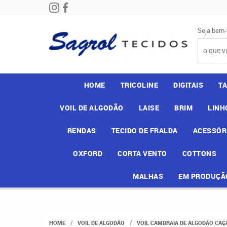
Seja bem-
HOME
TRICOLINE
DIGITAIS
T
VOIL DE ALGODÃO
LAISE
BRIM
LINH
RENDAS
TECIDO DE FRALDA
ACESSÓR
OXFORD
CORTA VENTO
COTTONS
MALHAS
EM PRODUÇÃ
HOME
VOIL DE ALGODÃO
VOIL CAMBRAIA DE ALGODÃO CAÇ