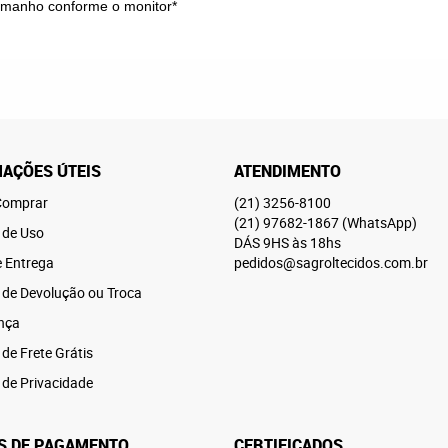
tamanho conforme o monitor*
AÇÕES ÚTEIS
ATENDIMENTO
omprar
(21)
3256-8100
(21)
97682-1867
(WhatsApp)
 de Uso
DÁS 9HS às 18hs
e Entrega
pedidos@sagroltecidos.com.br
a de Devolução ou Troca
nça
 de Frete Grátis
a de Privacidade
S DE PAGAMENTO
CERTIFICADOS