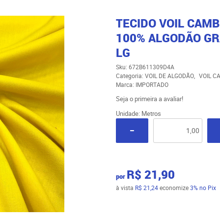
TECIDO VOIL CAM
100% ALGODÃO GR
LG
Sku:
672B611309D4A
Categoria:
VOIL DE ALGODÃO
VOIL C
Marca:
IMPORTADO
Seja o primeira a avaliar!
Unidade: Metros
R$ 21,90
por
à vista
R$ 21,24
economize
3%
no Pix