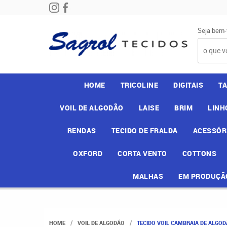
Seja bem-
HOME
TRICOLINE
DIGITAIS
T
VOIL DE ALGODÃO
LAISE
BRIM
LINH
RENDAS
TECIDO DE FRALDA
ACESSÓR
OXFORD
CORTA VENTO
COTTONS
MALHAS
EM PRODUÇÃ
HOME
VOIL DE ALGODÃO
TECIDO VOIL CAMBRAIA DE ALGO