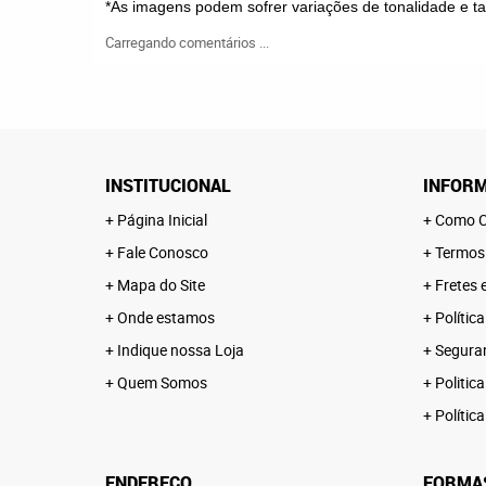
*As imagens podem sofrer variações de tonalidade e 
Carregando comentários ...
INSTITUCIONAL
INFORM
Página Inicial
Como C
Fale Conosco
Termos
Mapa do Site
Fretes 
Onde estamos
Polític
Indique nossa Loja
Segura
Quem Somos
Politica
Polític
ENDEREÇO
FORMA