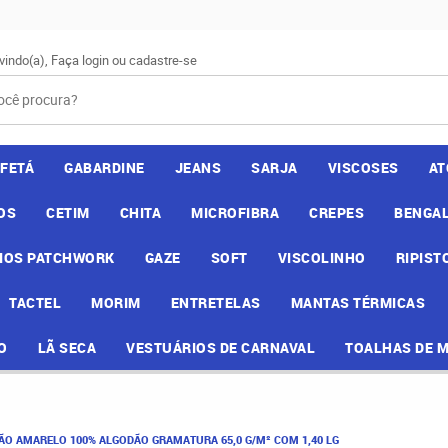
vindo(a),
Faça login
ou
cadastre-se
AFETÁ
GABARDINE
JEANS
SARJA
VISCOSES
AT
OS
CETIM
CHITA
MICROFIBRA
CREPES
BENGAL
IOS PATCHWORK
GAZE
SOFT
VISCOLINHO
RIPIST
TACTEL
MORIM
ENTRETELAS
MANTAS TÉRMICAS
O
LÃ SECA
VESTUÁRIOS DE CARNAVAL
TOALHAS DE 
DÃO AMARELO 100% ALGODÃO GRAMATURA 65,0 G/M² COM 1,40 LG