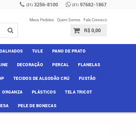
3256-8100
97682-1867
(21)
(21)
Meus Pedidos
Quem Somos
Fale Conosco
R$ 0,00
OALHADOS
TULE
PANO DE PRATO
INE
DECORAÇÃO
PERCAL
FLANELAS
OP
TECIDOS DE ALGODÃO CRÚ
FUSTÃO
ORGANZA
PLÁSTICOS
TELA TRICOT
MESA
PELE DE BONECAS